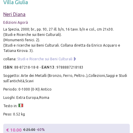
Villa Giulia
Neri Diana
Edizioni Agorà
La Spezia, 2000; br., pp. 93, 27 ill. b/n, 16 tavv. b/n e col., cm 21x30.
(Studi e Ricerche sui Beni Culturali).
(Monumenti fenici. 2).
(Studi e ricerche sui Beni Culturali. Collana diretta da Enrico Acquaro e
Tatiana Kirova. 3).
collana:
Studi e Ricerche sui Beni Culturali
ISBN
:
88-87218-18-8
-
EAN13
:
9788887218183
Soggetto: Arte dei Metalli (Bronzo, Ferro, Peltro..),Collezioni,Saggi e Studi
sull'antichità,Scavi
Periodo: 0-1000 (0-XI) Antico
Luoghi: Extra Europa,Roma
Testo in:
Peso: 0.52 kg
€ 10.00
€ 25.00
-60%