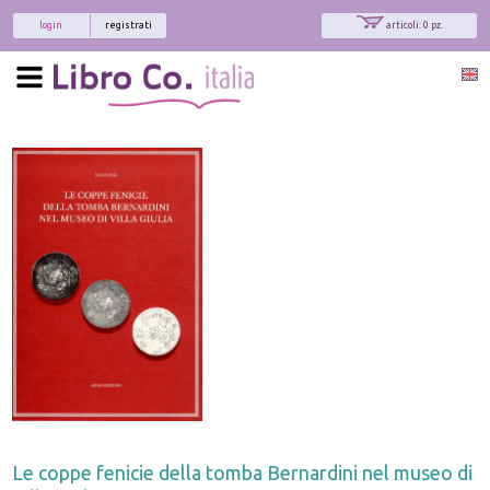
login
registrati
articoli: 0 pz.
Le coppe fenicie della tomba Bernardini nel museo di