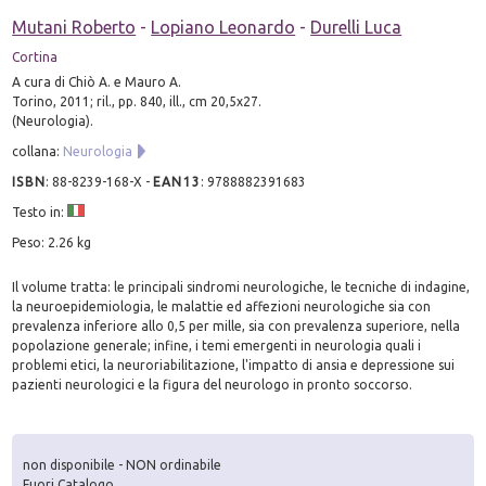
Mutani Roberto
-
Lopiano Leonardo
-
Durelli Luca
Cortina
A cura di Chiò A. e Mauro A.
Torino, 2011; ril., pp. 840, ill., cm 20,5x27.
(Neurologia).
collana:
Neurologia
ISBN
:
88-8239-168-X
-
EAN13
:
9788882391683
Testo in:
Peso: 2.26 kg
Il volume tratta: le principali sindromi neurologiche, le tecniche di indagine,
la neuroepidemiologia, le malattie ed affezioni neurologiche sia con
prevalenza inferiore allo 0,5 per mille, sia con prevalenza superiore, nella
popolazione generale; infine, i temi emergenti in neurologia quali i
problemi etici, la neuroriabilitazione, l'impatto di ansia e depressione sui
pazienti neurologici e la figura del neurologo in pronto soccorso.
non disponibile - NON ordinabile
Fuori Catalogo