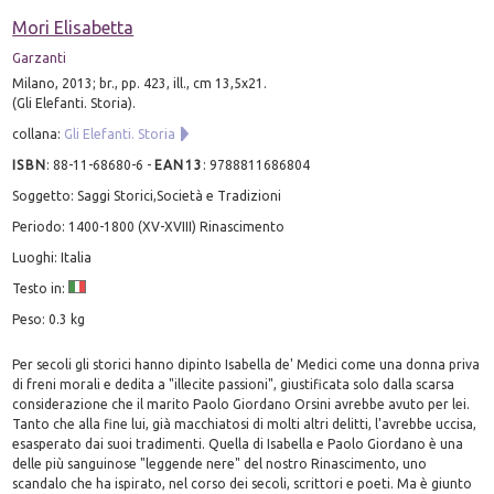
Mori Elisabetta
Garzanti
Milano, 2013; br., pp. 423, ill., cm 13,5x21.
(Gli Elefanti. Storia).
collana:
Gli Elefanti. Storia
ISBN
:
88-11-68680-6
-
EAN13
:
9788811686804
Soggetto: Saggi Storici,Società e Tradizioni
Periodo: 1400-1800 (XV-XVIII) Rinascimento
Luoghi: Italia
Testo in:
Peso: 0.3 kg
Per secoli gli storici hanno dipinto Isabella de' Medici come una donna priva
di freni morali e dedita a "illecite passioni", giustificata solo dalla scarsa
considerazione che il marito Paolo Giordano Orsini avrebbe avuto per lei.
Tanto che alla fine lui, già macchiatosi di molti altri delitti, l'avrebbe uccisa,
esasperato dai suoi tradimenti. Quella di Isabella e Paolo Giordano è una
delle più sanguinose "leggende nere" del nostro Rinascimento, uno
scandalo che ha ispirato, nel corso dei secoli, scrittori e poeti. Ma è giunto