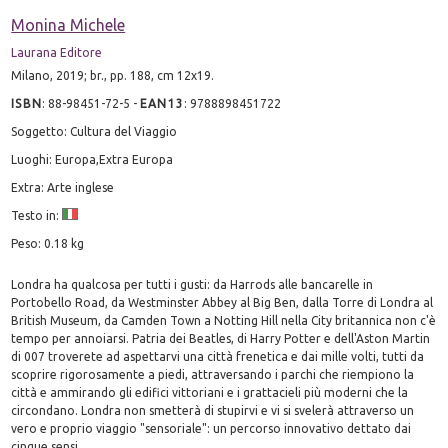
Monina Michele
Laurana Editore
Milano, 2019; br., pp. 188, cm 12x19.
ISBN
:
88-98451-72-5
-
EAN13
:
9788898451722
Soggetto: Cultura del Viaggio
Luoghi: Europa,Extra Europa
Extra: Arte inglese
Testo in:
Peso: 0.18 kg
Londra ha qualcosa per tutti i gusti: da Harrods alle bancarelle in
Portobello Road, da Westminster Abbey al Big Ben, dalla Torre di Londra al
British Museum, da Camden Town a Notting Hill nella City britannica non c'è
tempo per annoiarsi. Patria dei Beatles, di Harry Potter e dell'Aston Martin
di 007 troverete ad aspettarvi una città frenetica e dai mille volti, tutti da
scoprire rigorosamente a piedi, attraversando i parchi che riempiono la
città e ammirando gli edifici vittoriani e i grattacieli più moderni che la
circondano. Londra non smetterà di stupirvi e vi si svelerà attraverso un
vero e proprio viaggio "sensoriale": un percorso innovativo dettato dai
cinque sensi.