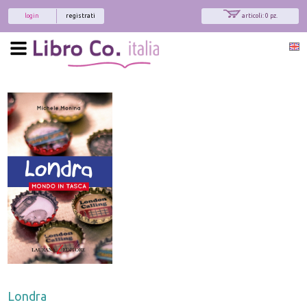
login
registrati
articoli: 0 pz.
Londra