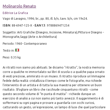
Molinarolo Renato
Editrice La Grafica
Vago di Lavagno, 1996; br., pp. 80, ill. b/n, tavv. b/n, cm 19x24.
ISBN
:
88-6947-125-X
-
EAN13
:
9788869471254
Soggetto: Arti Grafiche (Disegno, Incisione, Miniatura),Pittura e Disegno -
Monografie,Saggi (Arte o Architettura)
Periodo: 1960- Contemporaneo
Testo in:
Peso: 0.35 kg
Ai ritratti non siamo più abituati. Se diciamo "ritratto", la nostra memoria
corre a qualche re immortalato sui libri di scuola o a qualche papa ornato
di vesti preziose, ammirato in un museo. Il ritratto riproduce un'immagine
fedele della realtà: cristallizza il tempo come le fotografie, ma richiede
l'intervento di un artista e di tutta la sua maestria per ottenere un buon
risultato. Sfogliare un libro che racchiude cinquantuno ritratti - come
questo secondo volume di "In punta di matita" - richiede dunque un
esercizio di analisi a cui non siamo più tanto avvezzi. Il suggerimento è di
soffermarsi su ogni pagina e provare a guardarla con occhi curiosi,
catturando un gesto, un'espressione, un lampo di luce che quel particolare