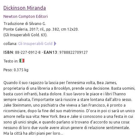
Dickinson Miranda
Newton Compton Editori
Traduzione di Silvano G.
Ponte Galeria, 2017; ril., pp. 382, cm 12x20.
(Gli Insuperabili Gold. 63).
collana:
Gli Insuperabili Gold
ISBN
:
88-227-0912-8
-
EAN13
:
9788822709127
Testo in:
Peso: 0.375 kg
Quando il suo ragazzo la lascia per l'ennesima volta, Bea James,
proprietaria di una libreria a Brooklyn, prende una decisione. Basta uomini,
basta cuori infranti, basta dolore. Il suo lavoro le piace e i libri l'hanno
sempre salvata, l'importante sarà riuscire a stare lontana dall'altro sesso.
Jake Steinmann, uno psichiatra che viveva a San Francisco, è pronto a
ricominciare, dopo la fine del suo matrimonio. D'ora in poi ci sarà un unico
amore nella sua vita: New York. Bea e Jake si conoscono a una festa in cui
sono gli unici single, e quando parlano si trovano d'accordo su una cosa:
nessuno di loro due vuole avere alcun genere di relazione sentimentale.
Ma la città ha altri piani per loro...