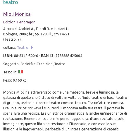
teatro
Mioli Monica
Edizioni Pendragon
A cura di Andrini A., Filardi R. e Luciani L.
Bologna, 2006; br., pp. 128, ill., cm 14x21.
(Teatro. 7).
collana:
Teatro.
ISBN
:
88-8342-500-6
-
EAN13
:
9788883425004
Soggetto: Società e Tradizioni,Teatro
Testo in:
Peso: 0.169 kg
Monica Mioli ha attraversato come una meteora, breve e luminosa, la
galassia di quello che è stato di volta in volta definito teatro di base, teatro
di gruppo, teatro di ricerca, teatro comico: teatro. Era un'attrice comica.
Era un'autrice: scriveva i suoi testi, li montava nella sua testa, li portava in
scena. Era una regista. Era un'attrice drammatica. E anche un'insegnante di
recitazione. Riunendo i copioni, le personagge, le scritture recitate o solo
immaginate, questo libro ne testimonia l'itinerario, e con esso le sue
illusioni e le ingovernabili peripezie di un'intera generazione di caparbi