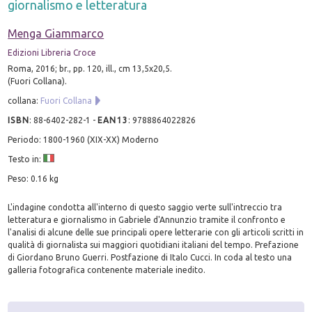
giornalismo e letteratura
Menga Giammarco
Edizioni Libreria Croce
Roma, 2016; br., pp. 120, ill., cm 13,5x20,5.
(Fuori Collana).
collana:
Fuori Collana
ISBN
:
88-6402-282-1
-
EAN13
:
9788864022826
Periodo: 1800-1960 (XIX-XX) Moderno
Testo in:
Peso: 0.16 kg
L'indagine condotta all'interno di questo saggio verte sull'intreccio tra
letteratura e giornalismo in Gabriele d'Annunzio tramite il confronto e
l'analisi di alcune delle sue principali opere letterarie con gli articoli scritti in
qualità di giornalista sui maggiori quotidiani italiani del tempo. Prefazione
di Giordano Bruno Guerri. Postfazione di Italo Cucci. In coda al testo una
galleria fotografica contenente materiale inedito.