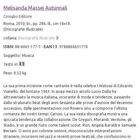
Melisanda Massei Autunnali
Coniglio Editore
Roma, 2010; br., pp. 286, ill., cm 18x18.
(Discografie Illustrate).
collana:
Discografie Illustrate
ISBN
:
88-6063-177-7
-
EAN13
:
9788860631770
Soggetto: Musica
Testo in:
Peso: 0.52 kg
La sua prima incisione come cantante è nella celebre I Watussi di Edoardo
Vianello, del lontano 1963. In quasi mezzo secolo Lucio Dalla ha
attraversato la musica italiana, incurante di mode e tendenze, passando
dallo stralunato beat degli anni Sessanta alle prove d'autore del decennio
successivo, dalle sperimentazioni con Roversi sino a comporre l'ultima
romanza dei nostri tempi: Caruso. La sua vasta discografia mostra una
spiccata tendenza alla collaborazione: De Gregori, Morandi, Verdone, gli
Stadio, e un grande fiuto come talent-scout: Ron, Angela Baraldi e Samuele
Bersani. Ci sono poi colonne sonore, misconosciute interpretazioni
straniere, incursioni nel jazz e recenti prove teatrali, che confluiscono in