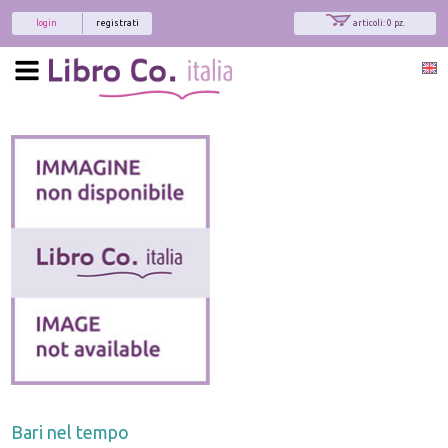
login
registrati
articoli: 0 pz.
Bari nel tempo