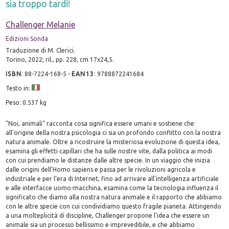
sia troppo tardi!
Challenger Melanie
Edizioni Sonda
Traduzione di M. Clerici.
Torino, 2022; ril., pp. 228, cm 17x24,5.
ISBN
:
88-7224-168-5
-
EAN13
:
9788872241684
Testo in:
Peso: 0.537 kg
"Noi, animali" racconta cosa significa essere umani e sostiene che
all'origine della nostra psicologia ci sia un profondo conflitto con la nostra
natura animale. Oltre a ricostruire la misteriosa evoluzione di questa idea,
esamina gli effetti capillari che ha sulle nostre vite, dalla politica ai modi
con cui prendiamo le distanze dalle altre specie. In un viaggio che inizia
dalle origini dell'Homo sapiens e passa per le rivoluzioni agricola e
industriale e per l'era di Internet, fino ad arrivare all'intelligenza artificiale
e alle interfacce uomo-macchina, esamina come la tecnologia influenza il
significato che diamo alla nostra natura animale e il rapporto che abbiamo
con le altre specie con cui condividiamo questo fragile pianeta. Attingendo
a una molteplicità di discipline, Challenger propone l'idea che essere un
animale sia un processo bellissimo e imprevedibile, e che abbiamo