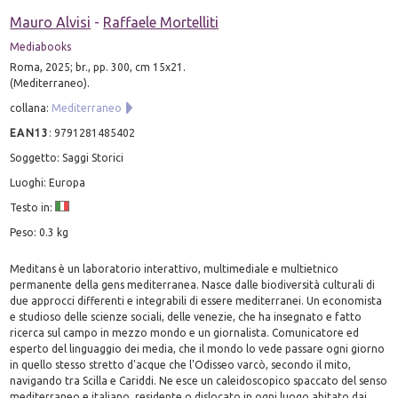
Mauro Alvisi
-
Raffaele Mortelliti
Mediabooks
Roma, 2025; br., pp. 300, cm 15x21.
(Mediterraneo).
collana:
Mediterraneo
EAN13
:
9791281485402
Soggetto: Saggi Storici
Luoghi: Europa
Testo in:
Peso: 0.3 kg
Meditans è un laboratorio interattivo, multimediale e multietnico
permanente della gens mediterranea. Nasce dalle biodiversità culturali di
due approcci differenti e integrabili di essere mediterranei. Un economista
e studioso delle scienze sociali, delle venezie, che ha insegnato e fatto
ricerca sul campo in mezzo mondo e un giornalista. Comunicatore ed
esperto del linguaggio dei media, che il mondo lo vede passare ogni giorno
in quello stesso stretto d'acque che l'Odisseo varcò, secondo il mito,
navigando tra Scilla e Cariddi. Ne esce un caleidoscopico spaccato del senso
mediterraneo e italiano, residente o dislocato in ogni luogo abitato dai