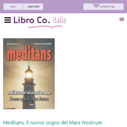
login
registrati
articoli: 0 pz.
x
Interessato ai nostri libri?
Allora iscriviti alla nostra newsletter!
Sarai informato delle nostre novità, potrai
comunque cancellarti quando desideri.
modulo di iscrizione
Meditans. Il nuovo sogno del Mare Nostrum