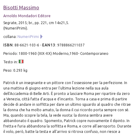
Bisotti Massimo
Arnoldo Mondadori Editore
Segrate, 2015; br., pp. 221, cm 14x21,5.
(NumeriPrimi).
collana:
NumeriPrimi
ISBN
:
88-6621-103-6
-
EAN13
:
9788866211037
Periodo: 1800-1960 (XIX-XX) Moderno,1960- Contemporaneo
Testo in:
Peso: 0.293 kg
Patrick è un insegnante e un pittore con l'ossessione per la perfezione. In
una mattina di giugno entra per l'ultima lezione nella sua aula
dell'Accademia di Belle Arti. È pronto a lasciare Roma per ripartire da zero
a Venezia, città fatta d'acqua e d'incanto. Torna a casa e prima di partire
decide di andare in soffitta per dare un ultimo sguardo al quadro che ritrae
la donna che ha molto amato, la donna il cui ricordo porta sempre con sé.
Ma, quando scopre la tela, la vede vuota: la donna sembra avere
abbandonato il quadro. Sgomento, Patrick copre nuovamente il dipinto. In
fretta e furia abbandona la soffitta e Roma, e corre all'aeroporto. Durante
il volo, però, batte la testa e all'arrivo si ritrova confuso, non riesce a