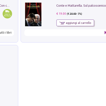
I monumenti funerari del Lazio antico. Con cartella con tavole
€ 19.00
(€
20.00
- 5%)
aggiungi al carrello
utti i libri