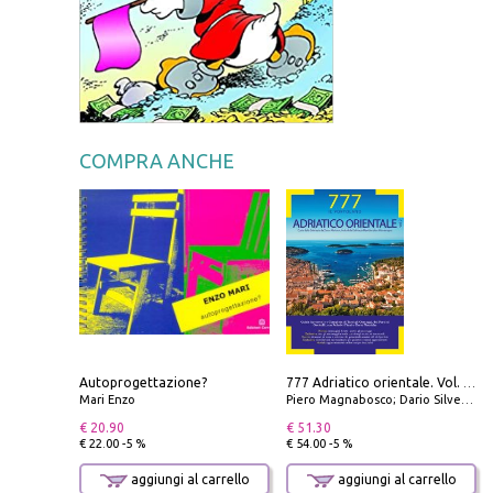
COMPRA ANCHE
Autoprogettazione?
777 Adriatico orientale. Vol. 2: Costa della Dalmazia da Zara a Molunat, Isole della Dalmazia Meridionale e Montenegro
Mari Enzo
Piero Magnabosco; Dario Silvestro; Marco Sbrizzi
€ 20.90
€ 51.30
€ 22.00 -5 %
€ 54.00 -5 %
aggiungi al carrello
aggiungi al carrello