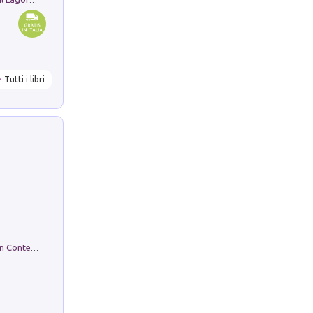
Pastori. Sguardi contemporanei tra il Lagorai e la pianura. Ediz. illustrata
Tutti i libri
in alto! Livello A1. Con CD-Audio. Con Contenuto digitale per accesso on line