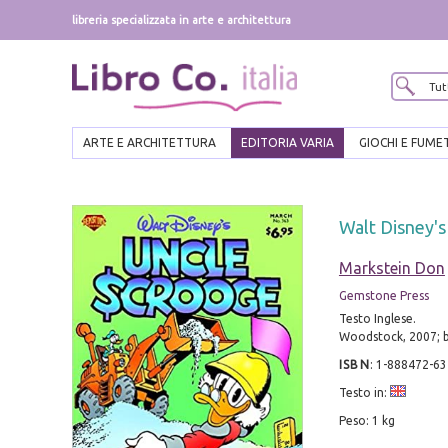
libreria specializzata in arte e architettura
ARTE E ARCHITETTURA
EDITORIA VARIA
GIOCHI E FUME
Walt Disney'
Markstein Don
Gemstone Press
Testo Inglese.
Woodstock, 2007; br.,
ISBN
:
1-888472-63
Testo in:
Peso: 1 kg