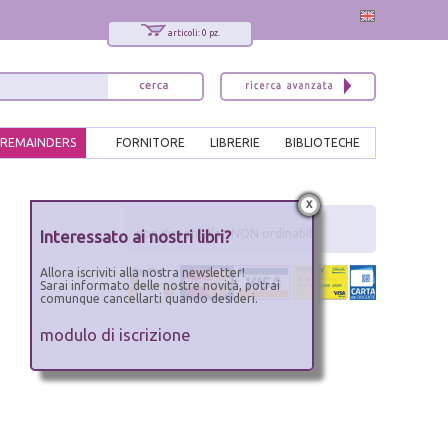
articoli: 0 pz.
REMAINDERS
FORNITORE
LIBRERIE
BIBLIOTECHE
x
Interessato ai nostri libri?
non disponibile - NON ordinabile
Allora iscriviti alla nostra newsletter!
Sarai informato delle nostre novità, potrai
comunque cancellarti quando desideri.
modulo di iscrizione