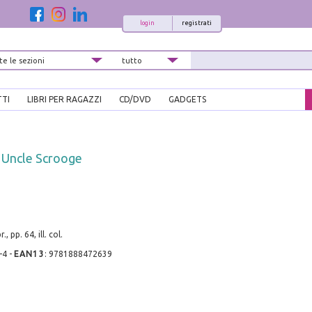
login
registrati
TTI
LIBRI PER RAGAZZI
CD/DVD
GADGETS
s Uncle Scrooge
 pp. 64, ill. col.
-4
-
EAN13
:
9781888472639