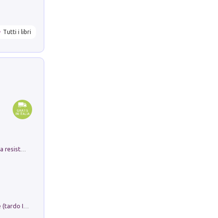
Tutti i libri
Memorial Santa Giulia. Sculture per la resistenza Monchio di Palagano
Sofiana. In Sicilia centro-meridionale (tardo III-metà IX secolo d.C.): dall'agro-town tardo-imperiale al villaggio medio-bizantino. Nuova ediz.