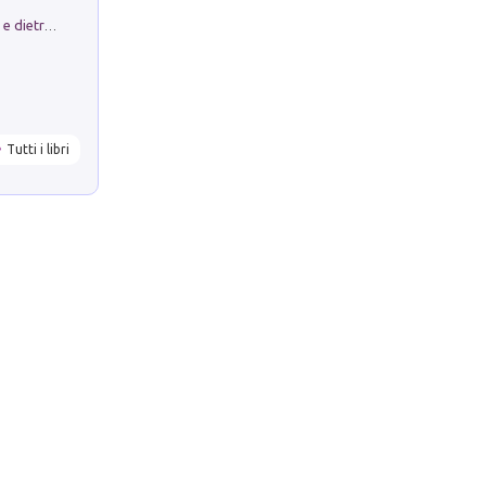
Conte e Mattarella. Sul palcoscenico e dietro le quinte del Quirinale. Un racconto sulle istituzioni
Tutti i libri