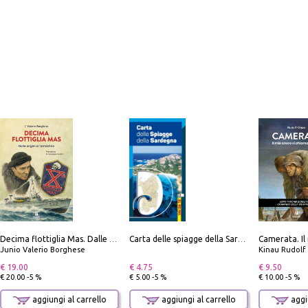
Decima flottiglia Mas. Dalle origini all'armistizio
Carta delle spiagge della Sardegna. Con custodia
Junio Valerio Borghese
Kinau Rudolf
€ 19.00
€ 4.75
€ 9.50
€ 20.00 -5 %
€ 5.00 -5 %
€ 10.00 -5 %
aggiungi al carrello
aggiungi al carrello
aggiu