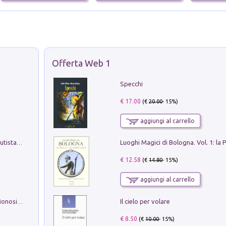
Offerta Web 1
Specchi
€ 17.00
(€
20.00
- 15%)
aggiungi al carrello
Pietro Bellotti Detto Canaletty. Un Vedutista Veneziano nella Francia dell'Ancien Régime
€ 12.58
(€
14.80
- 15%)
aggiungi al carrello
Il cielo per volare
La seduzione del gusto con Pipero & Monosilio
€ 8.50
(€
10.00
- 15%)