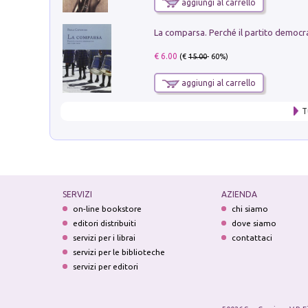
aggiungi al carrello
€ 6.00
(€
15.00
- 60%)
aggiungi al carrello
T
SERVIZI
AZIENDA
on-line bookstore
chi siamo
editori distribuiti
dove siamo
servizi per i librai
contattaci
servizi per le biblioteche
servizi per editori