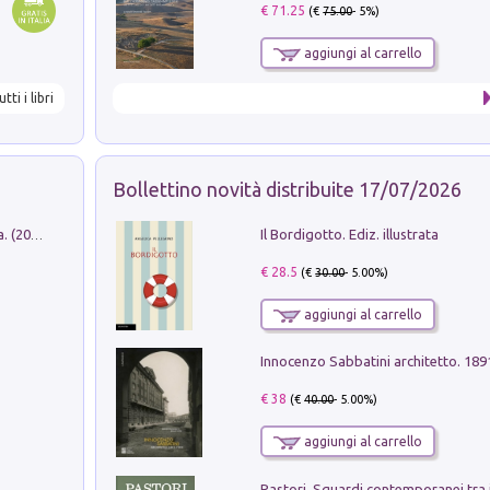
€ 71.25
(€
75.00
- 5%)
aggiungi al carrello
utti i libri
Bollettino novità distribuite 17/07/2026
Il Bordigotto. Ediz. illustrata
Dromos. Libro periodico di architettura. (2026). Vol. 15: Post-model
€ 28.5
(€
30.00
- 5.00%)
aggiungi al carrello
Innocenzo Sabbatini architetto. 18
€ 38
(€
40.00
- 5.00%)
aggiungi al carrello