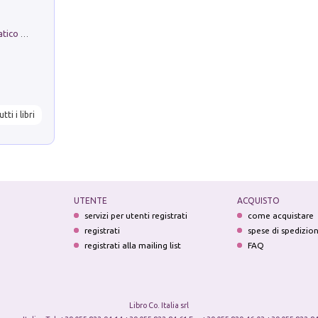
La comparsa. Perché il partito democratico non è mai nato
utti i libri
UTENTE
ACQUISTO
servizi per utenti registrati
come acquistare
registrati
spese di spedizio
registrati alla mailing list
FAQ
Libro Co. Italia srl