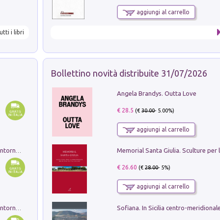
aggiungi al carrello
utti i libri
Bollettino novità distribuite 31/07/2026
Angela Brandys. Outta Love
€ 28.5
(€
30.00
- 5.00%)
aggiungi al carrello
Ruderi delle ville Romano Sabine nei dintorni di Poggio Mirteto. Illustrati dal dott.re prof.re cav.re Ercole Nardi regio ispettore degli scavi e monumenti. Anno 1885. Tavole e studio. Con 25 tavole fuori testo in cartella editoriale
€ 26.60
(€
28.00
- 5%)
aggiungi al carrello
Ruderi delle ville Romano Sabine nei dintorni di Poggio Mirteto. Illustrati dal dott.re prof.re cav.re Ercole Nardi regio ispettore degli scavi e monumenti. Anno 1885