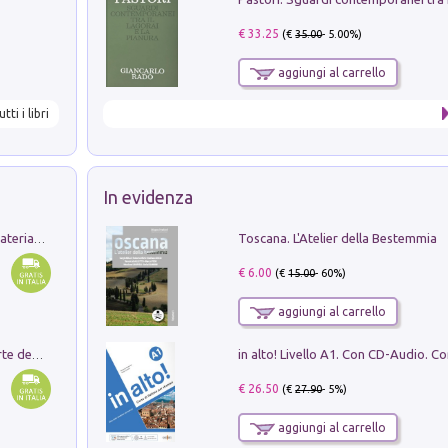
€ 33.25
(€
35.00
- 5.00%)
aggiungi al carrello
utti i libri
In evidenza
Toscana. L'Atelier della Bestemmia
L'orientalizzante a Capua. Contesti e materiali dagli scavi di Werner Johannowsky nella necropoli di Fornaci. Nuova ediz.
€ 6.00
(€
15.00
- 60%)
aggiungi al carrello
Ricerche dei dottorandi in storia dell'arte della Sapienza
€ 26.50
(€
27.90
- 5%)
aggiungi al carrello