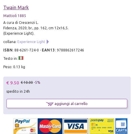
Twain Mark
Mattioli 1885
A cura di Crescenzi L.
Fidenza, 2020; br., pp. 162, cm 12x16,5.
(Experience Light).
collana:
Experience Light
ISBN
:
88-6261-724-0
-
EAN13
:
9788862617246
Testo in:
Peso: 0.13 kg
€ 9.50
€ 10.00
-5%
spedito in 24h
aggiungi al carrello