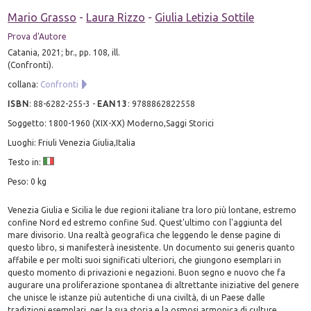
Mario Grasso
-
Laura Rizzo
-
Giulia Letizia Sottile
Prova d'Autore
Catania, 2021; br., pp. 108, ill.
(Confronti).
collana:
Confronti
ISBN
:
88-6282-255-3
-
EAN13
:
9788862822558
Soggetto: 1800-1960 (XIX-XX) Moderno,Saggi Storici
Luoghi: Friuli Venezia Giulia,Italia
Testo in:
Peso: 0 kg
Venezia Giulia e Sicilia le due regioni italiane tra loro più lontane, estremo
confine Nord ed estremo confine Sud. Quest'ultimo con l'aggiunta del
mare divisorio. Una realtà geografica che leggendo le dense pagine di
questo libro, si manifesterà inesistente. Un documento sui generis quanto
affabile e per molti suoi significati ulteriori, che giungono esemplari in
questo momento di privazioni e negazioni. Buon segno e nuovo che fa
augurare una proliferazione spontanea di altrettante iniziative del genere
che unisce le istanze più autentiche di una civiltà, di un Paese dalle
tradizioni esemplari, per la sua storia e la osmosi armonica di culture