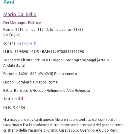
Reni
Mario Dal Bello
Dei Merangoli Editrice
Roma, 2017; br., pp. 112, ill. b/n e col., cm 21x25.
(Le Foglie).
collana:
Le Foglie
ISBN
:
88-98981-29-5
-
EAN13
:
9788898981298
Soggetto: Pittura,Pittura e Disegno - Monografie,Saggi (Arte o
Architettura)
Periodo: 1400-1800 (XV-XVIII) Rinascimento
Luoghi: Lombardia,Napoli,Roma
Extra: Barocco & Rococò,Religione e Arte Religiosa
Testo in:
Peso: 0.47 kg
«La maggiore novità di questo libro è rappresentata dal confronto
ravvicinato fra i capolavori di tre importanti interpreti del grande tema
cristiano della Passione di Cristo: Caravaggio, Guercino e Guido Reni.