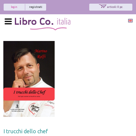
login
registrati
articoli: 0 pz.
I trucchi dello chef