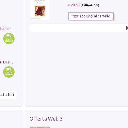
€ 28.50
(€
30.00
- 5%)
aggiungi al carrello
taliana
Santissima Trinità e divina proporzione. Lo studio della proporzione nell'arte come ricerca del mistero trinitario
utti i libri
Offerta Web 3