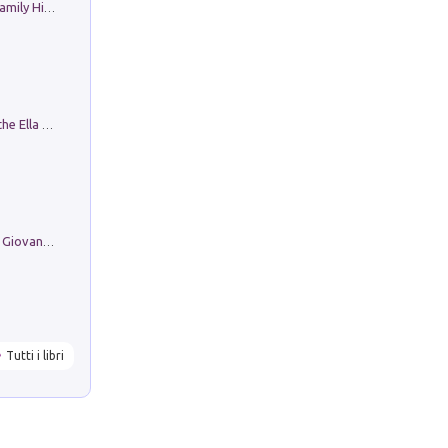
The Nicolas. Restoration Tales in a Family History
Fortunate Objects. Selections from the Ella Fontanals-Cisneros Collection. Objetos Afortunados. Selección de la Colección Ella Fontanals-Cisneros
Firenze nell'Ottocento nei disegni di Giovanni Ferruccio Moro (1859­1948)
Tutti i libri