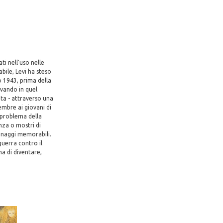
ti nell'uso nelle
bile, Levi ha steso
o 1943, prima della
avando in quel
nta - attraverso una
tembre ai giovani di
l problema della
enza o mostri di
rsonaggi memorabili.
guerra contro il
ma di diventare,