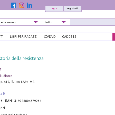
login
registrati
TTI
LIBRI PER RAGAZZI
CD/DVD
GADGETS
storia della resistenza
o
 Editore
p. 415, ill., cm 12,9x19,8.
ia
-3
-
EAN13
:
9788804679264
rici