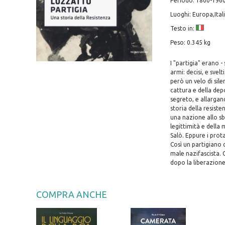
Periodo: 1800-196
Luoghi: Europa,Ital
Testo in:
Peso: 0.345 kg
I "partigia" erano 
armi: decisi, e sve
però un velo di sil
cattura e della dep
segreto, e allargan
storia della resiste
una nazione allo sba
legittimità e della 
Salò. Eppure i prota
Così un partigiano 
male nazifascista. C
dopo la liberazione
COMPRA ANCHE