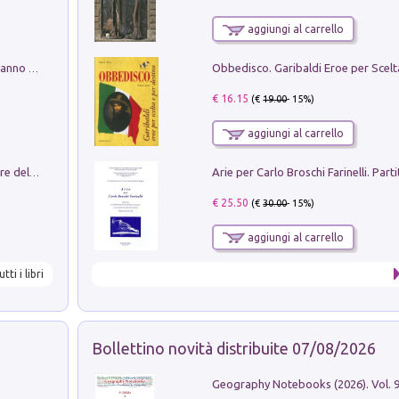
aggiungi al carrello
Con questa faccia qui. Le canzoni che hanno fatto la storia di Ligabue
€ 16.15
(€
19.00
- 15%)
aggiungi al carrello
Klose dell'altro mondo. Miro il pescatore del goal
€ 25.50
(€
30.00
- 15%)
aggiungi al carrello
utti i libri
Bollettino novità distribuite 07/08/2026