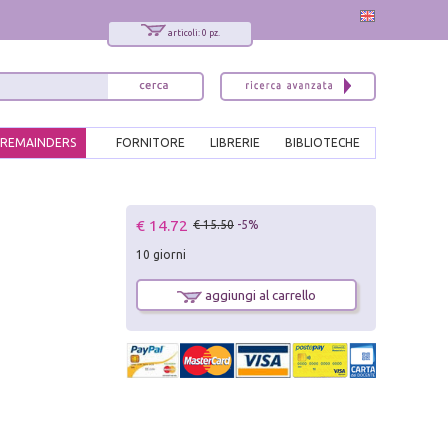
articoli: 0 pz.
REMAINDERS
FORNITORE
LIBRERIE
BIBLIOTECHE
x
€ 14.72
€ 15.50
-5%
Interessato ai nostri libri?
10 giorni
Allora iscriviti alla nostra newsletter!
Sarai informato delle nostre novità, potrai
aggiungi al carrello
comunque cancellarti quando desideri.
modulo di iscrizione