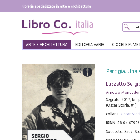
libreria specializzata in arte e architettura
ARTE E ARCHITETTURA
EDITORIA VARIA
GIOCHI E FUME
Partigia. Una 
Luzzatto Sergi
Arnoldo Mondadori
Segrate, 2017; br., p
(Oscar Storia. 81).
collana:
Oscar Stor
ISBN
:
88-04-67926
Soggetto: Saggi Sto