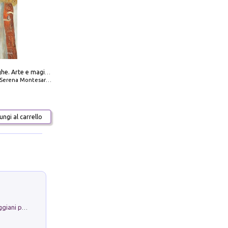
Amabili streghe. Arte e magie di Leonora Carrington e Remedios Varo
Serena Montesarchio
ngi al carrello
La Porta Filosofica di Claudio Parmiggiani per il Sacro Eremo di Camaldoli