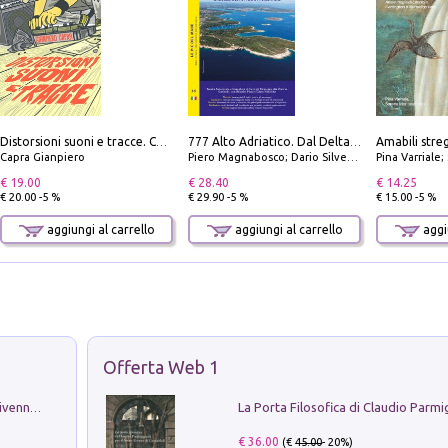
Distorsioni suoni e tracce. Columns, storie e playlist dalla scena hardcore punk italiana degli anni '90
777 Alto Adriatico. Dal Delta del Po a Capo Promontore. Con QR Code
Capra Gianpiero
Piero Magnabosco; Dario Silvestro; Marco Sbrizzi
Pina Varriale; 
€ 19.00
€ 28.40
€ 14.25
€ 20.00 -5 %
€ 29.90 -5 %
€ 15.00 -5 %
aggiungi al carrello
aggiungi al carrello
aggiu
Offerta Web 1
Get the led out. Come i Led Zeppelin divennero la più grande band del mondo
€ 36.00
(€
45.00
- 20%)