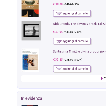
€ 38.00
(€
40.00
- 5%)
aggiungi al carrello
Nick Brandt. The day may break. Ediz. i
€ 37.05
(€
39.00
- 5.00%)
aggiungi al carrello
€ 33.25
(€
35.00
- 5.00%)
aggiungi al carrello
T
In evidenza