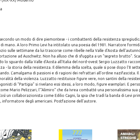
0 (XIX-XX) Moderno
ia
- secondo un modo di dire piemontese - i combattenti della resistenza spregiudica
lti di mano. A loro Primo Levi ha intitolato una poesia del 1981. Narratore formida
enzio sulle settimane da lui trascorse come ribelle nella Valle d'Aosta dell'autunn
ortazione ad Auschwitz. Non ha alluso che di sfuggita a un "segreto brutto". Sc
do lo sguardo dalla Valle d'Aosta all'Italia del nord-ovest Sergio Luzzatto racco
nza - la storia della resistenza. Il dilemma della scelta, quale si pose dopo l'8 set
ndo. L'amalgama di passioni e di ragioni dei refrattari all'ordine nazifascista. I
moralità della violenza. Luzzatto restituisce figure vere, non santini della resist
gonisti di "Partigia" si rivelano essi stessi, a loro modo, figure esemplari. E pe
come Mario Pelizzari, l'"Alimiro" che da Ivrea combatté una personalissima sua 
osì un collaborazionista come Edilio Cagni, la spia che tradì la banda di Levi pri
, informatore degli americani. Postfazione dell'autore.