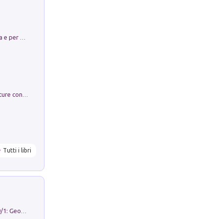
Obbedisco. Garibaldi Eroe per Scelta e per Destino
Arie per Carlo Broschi Farinelli. Partiture con riduzione per clavicembalo (o pianoforte). Seconda serie. Vol. 5
Tutti i libri
Geography Notebooks (2026). Vol. 9/1: Geographies in transition: landscapes, representations and territorial change