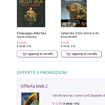
Il linguaggio della Dea
Camerata. Il mio onore si chiama fedeltà
Marija Gimbutas
Kinau Rudolf
€ 34.20
€ 9.50
€ 36.00 -5 %
€ 10.00 -5 %
aggiungi al carrello
aggiungi al carrello
OFFERTE E PROMOZIONI
Offerta Web 2
€ 12.00
(€
39.50
- 70%)