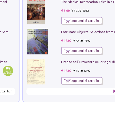
Luci e colori del cielo. Manuale sui fenomeni ottici che si verificano in atmosfera, nella scienza e nella storia: come osservarli e fotografarli
€ 6.00
(€
30.00
- 80%)
aggiungi al carrello
Genio ed epidemia. La storia del dottor Semmelweis, il Salvatore delle Madri
€ 12.00
(€
42.00
- 71%)
aggiungi al carrello
edman.
€ 12.00
(€
35.00
- 66%)
aggiungi al carrello
utti i libri