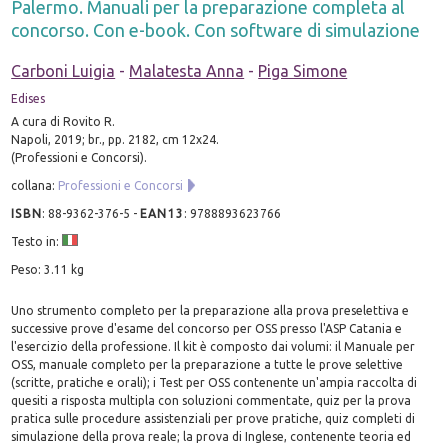
Palermo. Manuali per la preparazione completa al
concorso. Con e-book. Con software di simulazione
Carboni Luigia
-
Malatesta Anna
-
Piga Simone
Edises
A cura di Rovito R.
Napoli, 2019; br., pp. 2182, cm 12x24.
(Professioni e Concorsi).
collana:
Professioni e Concorsi
ISBN
:
88-9362-376-5
-
EAN13
:
9788893623766
Testo in:
Peso: 3.11 kg
Uno strumento completo per la preparazione alla prova preselettiva e
successive prove d'esame del concorso per OSS presso l'ASP Catania e
l'esercizio della professione. Il kit è composto dai volumi: il Manuale per
OSS, manuale completo per la preparazione a tutte le prove selettive
(scritte, pratiche e orali); i Test per OSS contenente un'ampia raccolta di
quesiti a risposta multipla con soluzioni commentate, quiz per la prova
pratica sulle procedure assistenziali per prove pratiche, quiz completi di
simulazione della prova reale; la prova di Inglese, contenente teoria ed