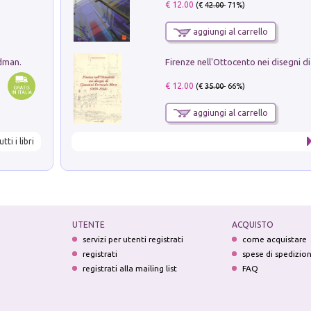
€ 12.00
(€
42.00
- 71%)
aggiungi al carrello
edman.
€ 12.00
(€
35.00
- 66%)
aggiungi al carrello
utti i libri
UTENTE
ACQUISTO
servizi per utenti registrati
come acquistare
registrati
spese di spedizio
registrati alla mailing list
FAQ