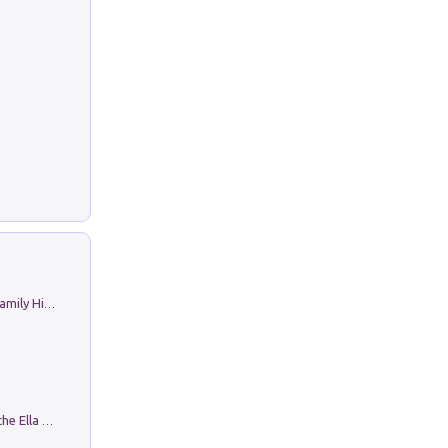
The Nicolas. Restoration Tales in a Family History
Fortunate Objects. Selections from the Ella Fontanals-Cisneros Collection. Objetos Afortunados. Selección de la Colección Ella Fontanals-Cisneros