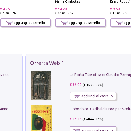
Marija Gimbutas
Kinau Rudolf
€ 4.75
€ 34.20
€ 9.50
€ 5.00 -5 %
€ 36.00 -5 %
€ 10.00 -5 %
aggiungi al carrello
aggiungi al carrello
aggiu
Offerta Web 1
Get the led out. Come i Led Zeppelin divennero la più grande band del mondo
€ 36.00
(€
45.00
- 20%)
aggiungi al carrello
Con questa faccia qui. Le canzoni che hanno fatto la storia di Ligabue
€ 16.15
(€
19.00
- 15%)
aggiungi al carrello