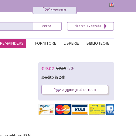
articoli: 0 pz.
REMAINDERS
FORNITORE
LIBRERIE
BIBLIOTECHE
x
€ 9.02
€ 9.50
-5%
Interessato ai nostri libri?
spedito in 24h
Allora iscriviti alla nostra newsletter!
Sarai informato delle nostre novità, potrai
aggiungi al carrello
comunque cancellarti quando desideri.
modulo di iscrizione
erman edition: ISBN