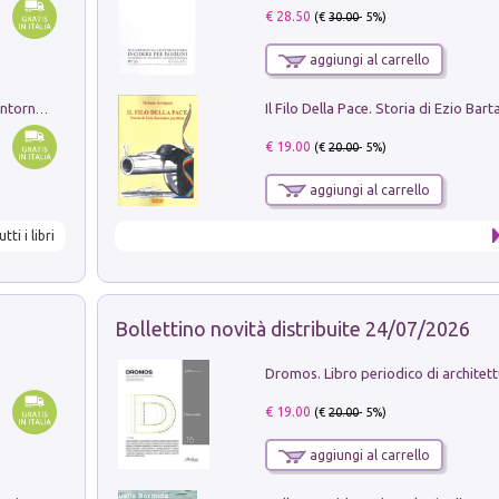
€ 28.50
(€
30.00
- 5%)
aggiungi al carrello
Ruderi delle ville Romano Sabine nei dintorni di Poggio Mirteto. Illustrati dal dott.re prof.re cav.re Ercole Nardi regio ispettore degli scavi e monumenti. Anno 1885
€ 19.00
(€
20.00
- 5%)
aggiungi al carrello
utti i libri
Bollettino novità distribuite 24/07/2026
€ 19.00
(€
20.00
- 5%)
aggiungi al carrello