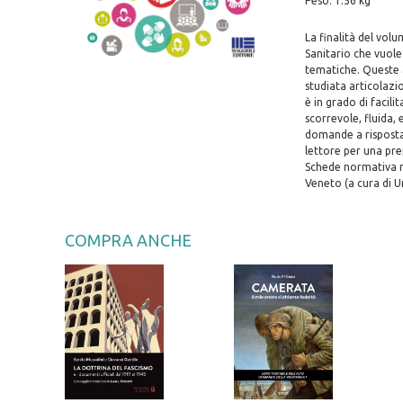
Peso: 1.56 kg
La finalità del volu
Sanitario che vuole
tematiche. Queste 
studiata articolazi
è in grado di facil
scorrevole, fluida,
domande a risposta 
lettore per una pr
Schede normativa re
Veneto (a cura di 
COMPRA ANCHE