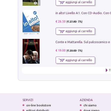
aggiungi al carrello
€ 26.50
(€
27.90
- 5%)
aggiungi al carrello
€ 19.00
(€
20.00
- 5%)
aggiungi al carrello
T
SERVIZI
AZIENDA
on-line bookstore
chi siamo
editori distribuiti
dove siamo