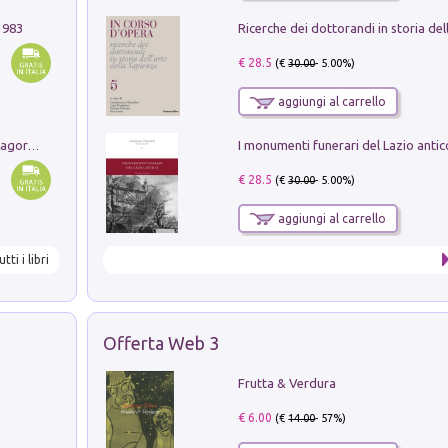
1983
€ 28.5
(€
30.00
- 5.00%)
aggiungi al carrello
Pastori. Sguardi contemporanei tra il Lagorai e la pianura. Ediz. illustrata
€ 28.5
(€
30.00
- 5.00%)
aggiungi al carrello
utti i libri
Offerta Web 3
Frutta & Verdura
€ 6.00
(€
14.00
- 57%)