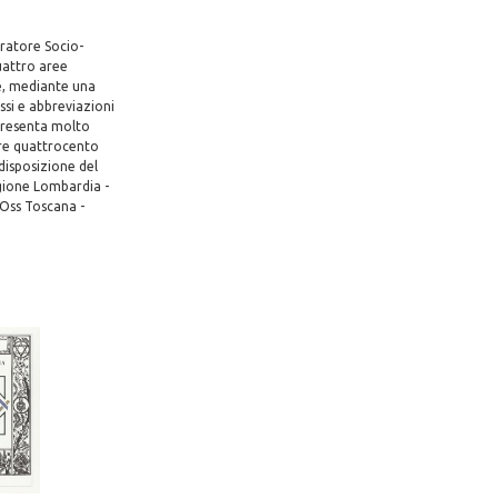
eratore Socio-
quattro aree
e, mediante una
ssi e abbreviazioni
 presenta molto
tre quattrocento
disposizione del
gione Lombardia -
 Oss Toscana -