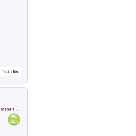
Tutti i libri
L'orientalizzante a Capua. Contesti e materiali dagli scavi di Werner Johannowsky nella necropoli di Fornaci. Nuova ediz.