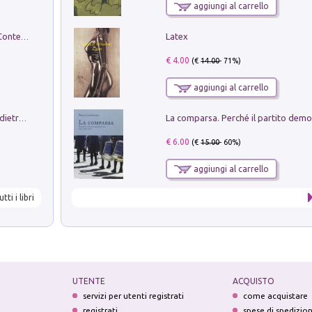
aggiungi al carrello
Latex
in alto! Livello A1. Con CD-Audio. Con Contenuto digitale per accesso on line
€ 4.00
(€
14.00
- 71%)
aggiungi al carrello
Conte e Mattarella. Sul palcoscenico e dietro le quinte del Quirinale. Un racconto sulle istituzioni
€ 6.00
(€
15.00
- 60%)
aggiungi al carrello
utti i libri
UTENTE
ACQUISTO
servizi per utenti registrati
come acquistare
registrati
spese di spedizio