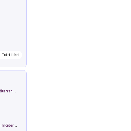
Tutti i libri
Byrsa. Scritti sull''Antico Oriente Mediterraneo. 45-46/2024
Ho Camminato Alla Luce Della Storia. Incidere per Pasolini. Quaderni di Incisione Contemporanea n 30