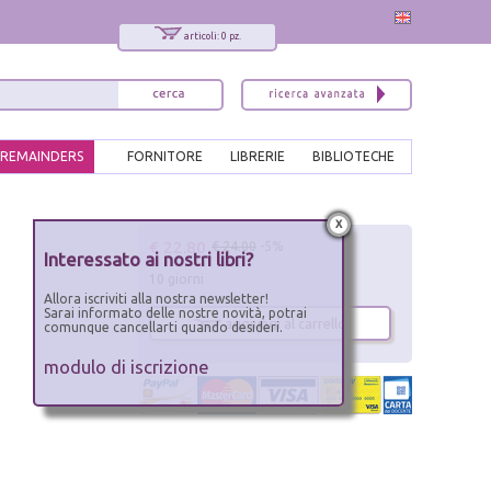
articoli: 0 pz.
REMAINDERS
FORNITORE
LIBRERIE
BIBLIOTECHE
x
€ 22.80
€ 24.00
-5%
Interessato ai nostri libri?
10 giorni
Allora iscriviti alla nostra newsletter!
Sarai informato delle nostre novità, potrai
aggiungi al carrello
comunque cancellarti quando desideri.
modulo di iscrizione