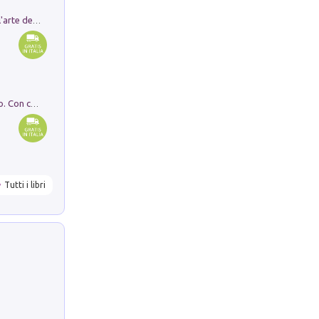
Ricerche dei dottorandi in storia dell'arte della Sapienza
I monumenti funerari del Lazio antico. Con cartella con tavole
Tutti i libri