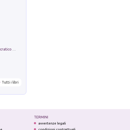
La comparsa. Perché il partito democratico non è mai nato
Tutti i libri
TERMINI
avvertenze legali
ne
condizioni contrattuali