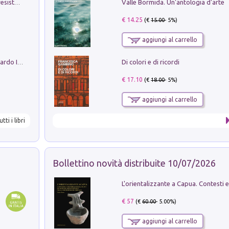
Valle Bormida. Un'antologia d'arte
Memorial Santa Giulia. Sculture per la resistenza Monchio di Palagano
€ 14.25
(€
15.00
- 5%)
aggiungi al carrello
Di colori e di ricordi
Sofiana. In Sicilia centro-meridionale (tardo III-metà IX secolo d.C.): dall'agro-town tardo-imperiale al villaggio medio-bizantino. Nuova ediz.
€ 17.10
(€
18.00
- 5%)
aggiungi al carrello
utti i libri
Bollettino novità distribuite 10/07/2026
€ 57
(€
60.00
- 5.00%)
aggiungi al carrello