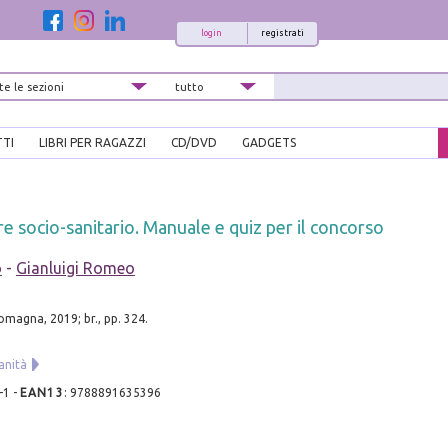
login
registrati
TTI
LIBRI PER RAGAZZI
CD/DVD
GADGETS
 socio-sanitario. Manuale e quiz per il concorso
o
-
Gianluigi Romeo
magna, 2019; br., pp. 324.
anità
-1
-
EAN13
:
9788891635396