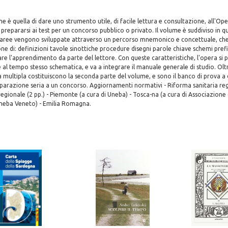
me è quella di dare uno strumento utile, di facile lettura e consultazione, all'Op
 prepararsi ai test per un concorso pubblico o privato. Il volume è suddiviso in 
aree vengono sviluppate attraverso un percorso mnemonico e concettuale, ch
one di: definizioni tavole sinottiche procedure disegni parole chiave schemi prefi
itare l'apprendimento da parte del lettore. Con queste caratteristiche, l'opera si
 e al tempo stesso schematica, e va a integrare il manuale generale di studio. Ol
multipla costituiscono la seconda parte del volume, e sono il banco di prova a 
eparazione seria a un concorso. Aggiornamenti normativi - Riforma sanitaria re
gionale (2 pp.) - Piemonte (a cura di Uneba) - Tosca-na (a cura di Associazione
Uneba Veneto) - Emilia Romagna.