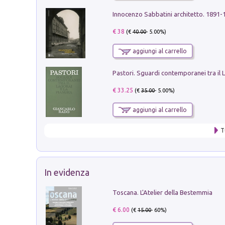
Innocenzo Sabbatini architetto. 1891-
€ 38
(€
40.00
- 5.00%)
aggiungi al carrello
€ 33.25
(€
35.00
- 5.00%)
aggiungi al carrello
T
In evidenza
Toscana. L'Atelier della Bestemmia
€ 6.00
(€
15.00
- 60%)