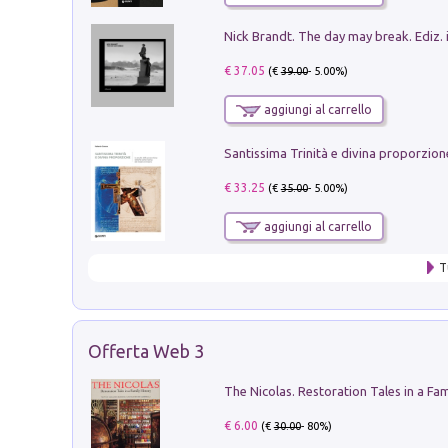
Nick Brandt. The day may break. Ediz. i
€ 37.05
(€
39.00
- 5.00%)
aggiungi al carrello
€ 33.25
(€
35.00
- 5.00%)
aggiungi al carrello
T
Offerta Web 3
€ 6.00
(€
30.00
- 80%)