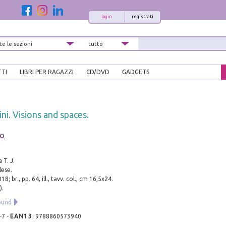
login
registrati
TTI
LIBRI PER RAGAZZI
CD/DVD
GADGETS
ni. Visions and spaces.
io
 T. J.
lese.
8; br., pp. 64, ill., tavv. col., cm 16,5x24.
).
ound
-7
-
EAN13
:
9788860573940