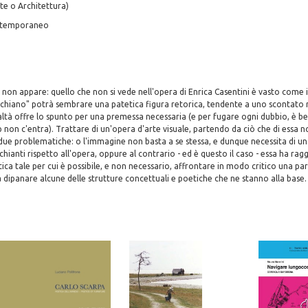
te o Architettura)
ontemporaneo
 non appare: quello che non si vede nell'opera di Enrica Casentini è vasto come 
richiano" potrà sembrare una patetica figura retorica, tendente a uno scontato
ltà offre lo spunto per una premessa necessaria (e per fugare ogni dubbio, è b
p non c'entra). Trattare di un'opera d'arte visuale, partendo da ciò che di essa n
due problematiche: o l'immagine non basta a se stessa, e dunque necessita di un
hianti rispetto all'opera, oppure al contrario - ed è questo il caso - essa ha rag
ca tale per cui è possibile, e non necessario, affrontare in modo critico una par
a dipanare alcune delle strutture concettuali e poetiche che ne stanno alla base.