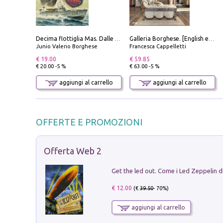
Decima flottiglia Mas. Dalle origini all'armistizio
Galleria Borghese. [English edition]
Junio Valerio Borghese
Francesca Cappelletti
€ 19.00
€ 59.85
€ 20.00 -5 %
€ 63.00 -5 %
aggiungi al carrello
aggiungi al carrello
OFFERTE E PROMOZIONI
Offerta Web 2
€ 12.00
(€
39.50
- 70%)
aggiungi al carrello