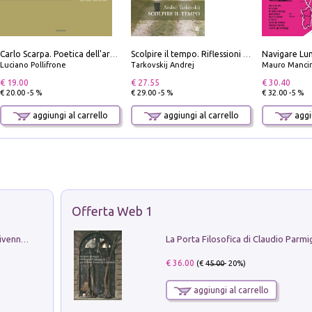
Carlo Scarpa. Poetica dell'arredo. Tavoli e sedie-Poetics of furniture. Tables and chairs. Ediz. bilingue
Scolpire il tempo. Riflessioni sul cinema.
Luciano Pollifrone
Tarkovskij Andrej
Mauro Mancin
€ 19.00
€ 27.55
€ 30.40
€ 20.00 -5 %
€ 29.00 -5 %
€ 32.00 -5 %
aggiungi al carrello
aggiungi al carrello
aggiu
Offerta Web 1
Get the led out. Come i Led Zeppelin divennero la più grande band del mondo
€ 36.00
(€
45.00
- 20%)
aggiungi al carrello