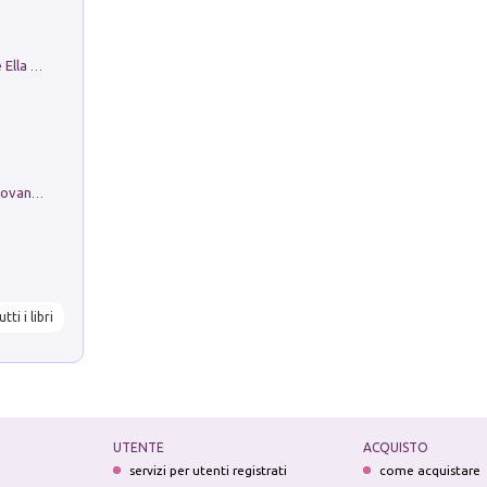
Fortunate Objects. Selections from the Ella Fontanals-Cisneros Collection. Objetos Afortunados. Selección de la Colección Ella Fontanals-Cisneros
Firenze nell'Ottocento nei disegni di Giovanni Ferruccio Moro (1859­1948)
utti i libri
UTENTE
ACQUISTO
servizi per utenti registrati
come acquistare