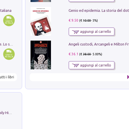
taliana
€ 9.50
(€
10.00
- 5%)
aggiungi al carrello
Angeli custodi, Arcangeli e Milton F
Santissima Trinità e divina proporzione. Lo studio della proporzione nell'arte come ricerca del mistero trinitario
€ 36.1
(€
38.00
- 5.00%)
aggiungi al carrello
utti i libri
The Nicolas. Restoration Tales in a Family History