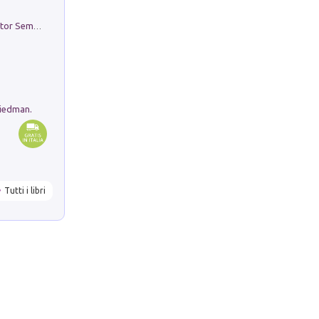
Genio ed epidemia. La storia del dottor Semmelweis, il Salvatore delle Madri
riedman.
Tutti i libri