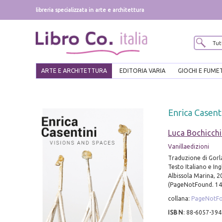
libreria specializzata in arte e architettura
ARTE E ARCHITETTURA
EDITORIA VARIA
GIOCHI E FUME
Enrica Casenti
Luca Bochicch
Vanillaedizioni
Traduzione di Gorla
Testo Italiano e Ing
Albissola Marina, 201
(PageNotFound. 14
collana:
PageNotF
ISBN
:
88-6057-394