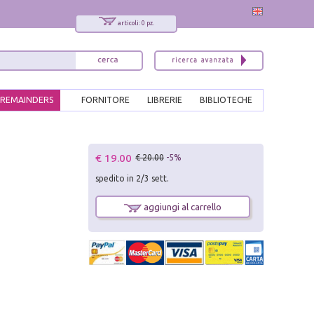
articoli: 0 pz.
REMAINDERS
FORNITORE
LIBRERIE
BIBLIOTECHE
x
€ 19.00
€ 20.00
-5%
Interessato ai nostri libri?
spedito in 2/3 sett.
Allora iscriviti alla nostra newsletter!
Sarai informato delle nostre novità, potrai
aggiungi al carrello
comunque cancellarti quando desideri.
modulo di iscrizione