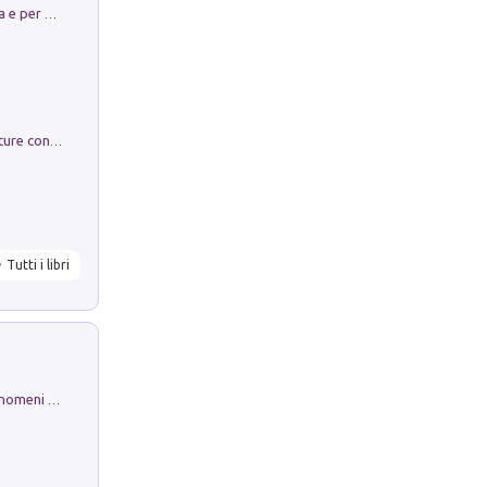
Obbedisco. Garibaldi Eroe per Scelta e per Destino
Arie per Carlo Broschi Farinelli. Partiture con riduzione per clavicembalo (o pianoforte). Seconda serie. Vol. 5
Tutti i libri
Luci e colori del cielo. Manuale sui fenomeni ottici che si verificano in atmosfera, nella scienza e nella storia: come osservarli e fotografarli