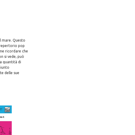
il mare. Questo
 repertorio pop
ene ricordare che
on si vede, può
a quantità di
giunto
te delle sue