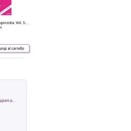
Navigare Lungocosta. Vol. 5: Corsica e Sardegna
i
ngi al carrello
La Porta Filosofica di Claudio Parmiggiani per il Sacro Eremo di Camaldoli