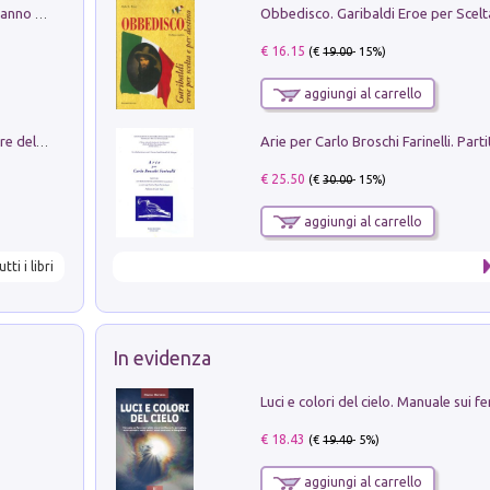
Con questa faccia qui. Le canzoni che hanno fatto la storia di Ligabue
€ 16.15
(€
19.00
- 15%)
aggiungi al carrello
Klose dell'altro mondo. Miro il pescatore del goal
€ 25.50
(€
30.00
- 15%)
aggiungi al carrello
utti i libri
In evidenza
€ 18.43
(€
19.40
- 5%)
aggiungi al carrello