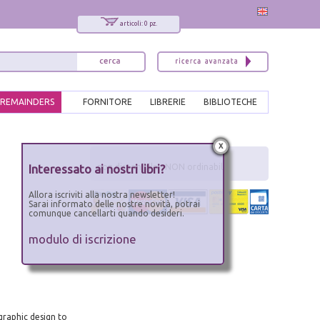
articoli: 0 pz.
REMAINDERS
FORNITORE
LIBRERIE
BIBLIOTECHE
x
Interessato ai nostri libri?
non disponibile - NON ordinabile
Allora iscriviti alla nostra newsletter!
Sarai informato delle nostre novità, potrai
comunque cancellarti quando desideri.
modulo di iscrizione
graphic design to