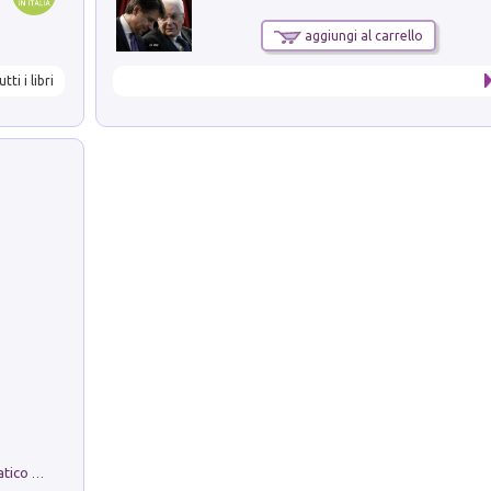
aggiungi al carrello
utti i libri
La comparsa. Perché il partito democratico non è mai nato