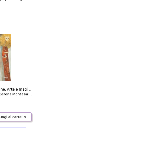
Amabili streghe. Arte e magie di Leonora Carrington e Remedios Varo
Serena Montesarchio
ngi al carrello