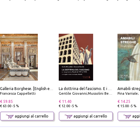
Galleria Borghese. [English edition]
La dottrina del fascismo. E i documenti ufficiali dal 1919 al 1945
Francesca Cappelletti
Gentile Giovanni;Mussolini Benito
Pina Varriale; 
€ 59.85
€ 11.40
€ 14.25
€ 63.00 -5 %
€ 12.00 -5 %
€ 15.00 -5 %
aggiungi al carrello
aggiungi al carrello
aggiu