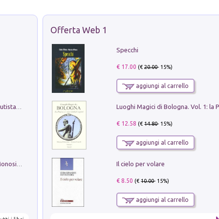
Offerta Web 1
Specchi
€ 17.00
(€
20.00
- 15%)
aggiungi al carrello
Pietro Bellotti Detto Canaletty. Un Vedutista Veneziano nella Francia dell'Ancien Régime
€ 12.58
(€
14.80
- 15%)
aggiungi al carrello
Il cielo per volare
La seduzione del gusto con Pipero & Monosilio
€ 8.50
(€
10.00
- 15%)
aggiungi al carrello