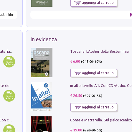
aggiungi al carrello
utti i libri
In evidenza
Toscana. L'Atelier della Bestemmia
L'orientalizzante a Capua. Contesti e materiali dagli scavi di Werner Johannowsky nella necropoli di Fornaci. Nuova ediz.
€ 6.00
(€
15.00
- 60%)
aggiungi al carrello
Ricerche dei dottorandi in storia dell'arte della Sapienza
€ 26.50
(€
27.90
- 5%)
aggiungi al carrello
I monumenti funerari del Lazio antico. Con cartella con tavole
€ 19.00
(€
20.00
- 5%)