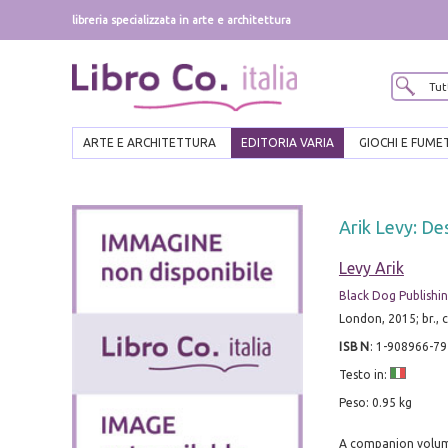
libreria specializzata in arte e architettura
ARTE E ARCHITETTURA
EDITORIA VARIA
GIOCHI E FUME
Arik Levy: De
Levy Arik
Black Dog Publishi
London, 2015; br., 
ISBN
:
1-908966-79
Testo in:
Peso: 0.95 kg
A companion volume 