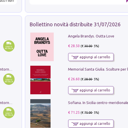
utti i libri
Bollettino novità distribuite 31/07/2026
Angela Brandys. Outta Love
€ 28.50
(€
30.00
- 5%)
aggiungi al carrello
Ruderi delle ville Romano Sabine nei dintorni di Poggio Mirteto. Illustrati dal dott.re prof.re cav.re Ercole Nardi regio ispettore degli scavi e monumenti. Anno 1885. Tavole e studio. Con 25 tavole fuori testo in cartella editoriale
€ 26.60
(€
28.00
- 5%)
aggiungi al carrello
Ruderi delle ville Romano Sabine nei dintorni di Poggio Mirteto. Illustrati dal dott.re prof.re cav.re Ercole Nardi regio ispettore degli scavi e monumenti. Anno 1885
€ 71.25
(€
75.00
- 5%)
aggiungi al carrello