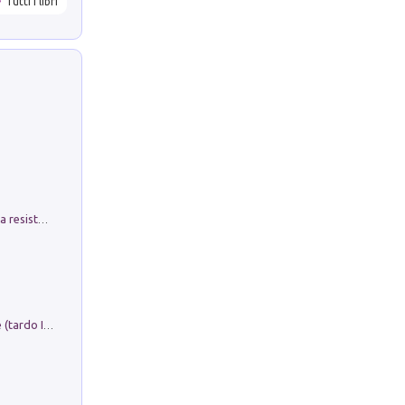
Tutti i libri
Memorial Santa Giulia. Sculture per la resistenza Monchio di Palagano
Sofiana. In Sicilia centro-meridionale (tardo III-metà IX secolo d.C.): dall'agro-town tardo-imperiale al villaggio medio-bizantino. Nuova ediz.