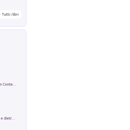
Tutti i libri
in alto! Livello A1. Con CD-Audio. Con Contenuto digitale per accesso on line
Conte e Mattarella. Sul palcoscenico e dietro le quinte del Quirinale. Un racconto sulle istituzioni