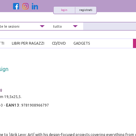
login
registrati
TTI
LIBRI PER RAGAZZI
CD/DVD
GADGETS
sign
ng
cm 19,5x25,5.
-3
-
EAN13
:
9781908966797
to }Arik Levy: Art{ with his design-focused projects covering everything from 