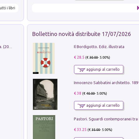
utti i libri
Bollettino novità distribuite 17/07/2026
Il Bordigotto. Ediz. illustrata
Dromos. Libro periodico di architettura. (2026). Vol. 15: Post-model
€ 28.5
(€
30.00
- 5.00%)
aggiungi al carrello
Innocenzo Sabbatini architetto. 18
€ 38
(€
40.00
- 5.00%)
aggiungi al carrello
€ 33.25
(€
35.00
- 5.00%)