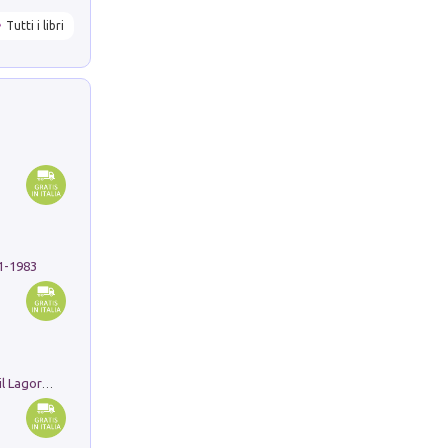
Tutti i libri
91-1983
Pastori. Sguardi contemporanei tra il Lagorai e la pianura. Ediz. illustrata