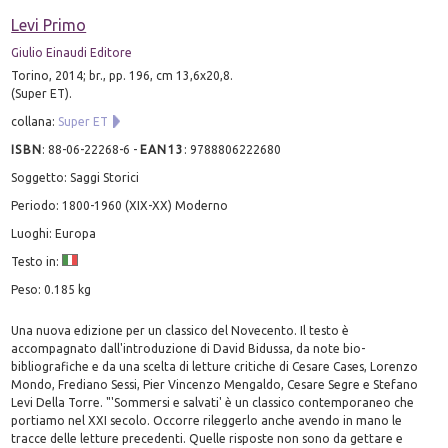
Levi Primo
Giulio Einaudi Editore
Torino, 2014; br., pp. 196, cm 13,6x20,8.
(Super ET).
collana:
Super ET
ISBN
:
88-06-22268-6
-
EAN13
:
9788806222680
Soggetto: Saggi Storici
Periodo: 1800-1960 (XIX-XX) Moderno
Luoghi: Europa
Testo in:
Peso: 0.185 kg
Una nuova edizione per un classico del Novecento. Il testo è
accompagnato dall'introduzione di David Bidussa, da note bio-
bibliografiche e da una scelta di letture critiche di Cesare Cases, Lorenzo
Mondo, Frediano Sessi, Pier Vincenzo Mengaldo, Cesare Segre e Stefano
Levi Della Torre. "'Sommersi e salvati' è un classico contemporaneo che
portiamo nel XXI secolo. Occorre rileggerlo anche avendo in mano le
tracce delle letture precedenti. Quelle risposte non sono da gettare e