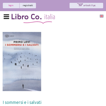
login
registrati
articoli: 0 pz.
I sommersi e i salvati