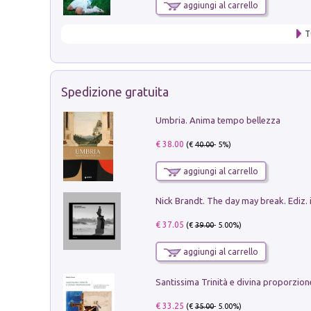
aggiungi al carrello
T
Spedizione gratuita
Umbria. Anima tempo bellezza
€ 38.00
(€
40.00
- 5%)
aggiungi al carrello
Nick Brandt. The day may break. Ediz. i
€ 37.05
(€
39.00
- 5.00%)
aggiungi al carrello
€ 33.25
(€
35.00
- 5.00%)