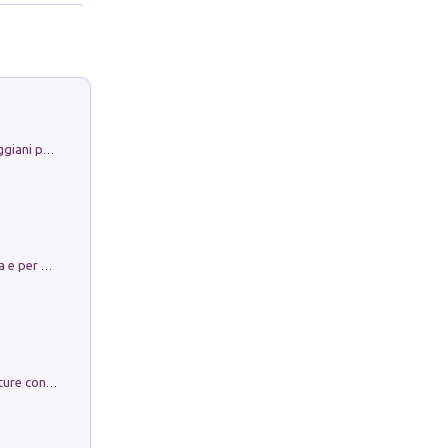
La Porta Filosofica di Claudio Parmiggiani per il Sacro Eremo di Camaldoli
Obbedisco. Garibaldi Eroe per Scelta e per Destino
Arie per Carlo Broschi Farinelli. Partiture con riduzione per clavicembalo (o pianoforte). Seconda serie. Vol. 5