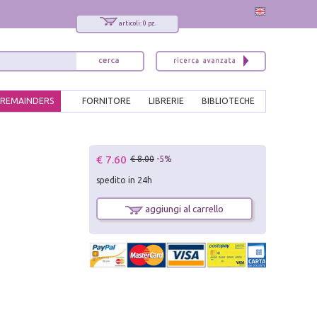
articoli: 0 pz.
REMAINDERS
FORNITORE
LIBRERIE
BIBLIOTECHE
x
€ 7.60
€ 8.00
-5%
Interessato ai nostri libri?
spedito in 24h
Allora iscriviti alla nostra newsletter!
Sarai informato delle nostre novità, potrai
aggiungi al carrello
comunque cancellarti quando desideri.
modulo di iscrizione