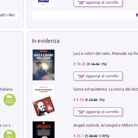
aggiungi al carrello
utti i libri
In evidenza
€ 18.43
(€
19.40
- 5%)
aggiungi al carrello
taliana
€ 9.50
(€
10.00
- 5%)
aggiungi al carrello
Angeli custodi, Arcangeli e Milton F
Santissima Trinità e divina proporzione. Lo studio della proporzione nell'arte come ricerca del mistero trinitario
€ 36.1
(€
38.00
- 5.00%)