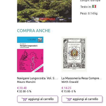
Luoghi: Europa
Testo in:
Peso: 0.14 kg
COMPRA ANCHE
Navigare Lungocosta. Vol. 5: Corsica e Sardegna
La Massoneria Resa Comprensibile ai Suoi Adepti. Vol. 3: il Maestro.
Mauro Mancini
Wirth Oswald
€ 30.40
€ 14.25
€ 32.00 -5 %
€ 15.00 -5 %
aggiungi al carrello
aggiungi al carrello