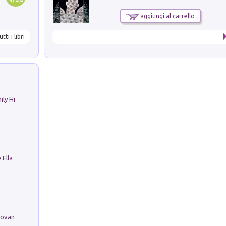
aggiungi al carrello
utti i libri
The Nicolas. Restoration Tales in a Family History
Fortunate Objects. Selections from the Ella Fontanals-Cisneros Collection. Objetos Afortunados. Selección de la Colección Ella Fontanals-Cisneros
Firenze nell'Ottocento nei disegni di Giovanni Ferruccio Moro (1859­1948)