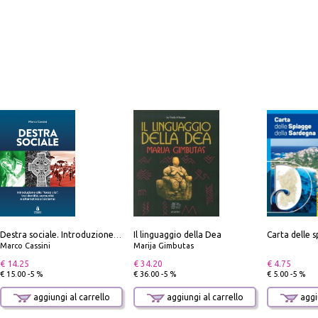
Il linguaggio della Dea
Destra sociale. Introduzione alla «terza via», tra identità, comunità e alternativa al sistema
Marco Cassini
Marija Gimbutas
€ 14.25
€ 34.20
€ 4.75
€ 15.00 -5 %
€ 36.00 -5 %
€ 5.00 -5 %
aggiungi al carrello
aggiungi al carrello
aggiu