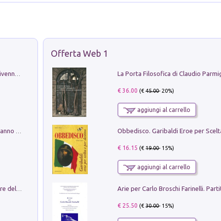
Offerta Web 1
Get the led out. Come i Led Zeppelin divennero la più grande band del mondo
€ 36.00
(€
45.00
- 20%)
aggiungi al carrello
Con questa faccia qui. Le canzoni che hanno fatto la storia di Ligabue
€ 16.15
(€
19.00
- 15%)
aggiungi al carrello
Klose dell'altro mondo. Miro il pescatore del goal
€ 25.50
(€
30.00
- 15%)