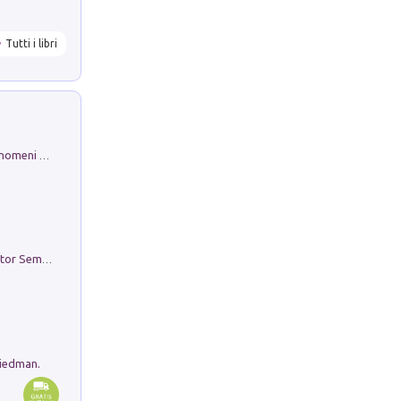
Tutti i libri
Luci e colori del cielo. Manuale sui fenomeni ottici che si verificano in atmosfera, nella scienza e nella storia: come osservarli e fotografarli
Genio ed epidemia. La storia del dottor Semmelweis, il Salvatore delle Madri
riedman.