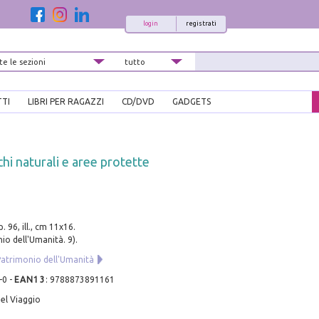
login
registrati
TTI
LIBRI PER RAGAZZI
CD/DVD
GADGETS
hi naturali e aree protette
. 96, ill., cm 11x16.
io dell'Umanità. 9).
Patrimonio dell'Umanità
-0
-
EAN13
:
9788873891161
el Viaggio