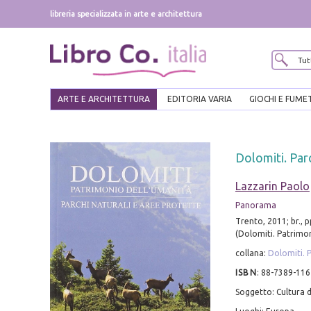
libreria specializzata in arte e architettura
ARTE E ARCHITETTURA
EDITORIA VARIA
GIOCHI E FUME
Dolomiti. Parc
Lazzarin Paolo
Panorama
Trento, 2011; br., pp
(Dolomiti. Patrimon
collana:
Dolomiti. 
ISBN
:
88-7389-116
Soggetto: Cultura d