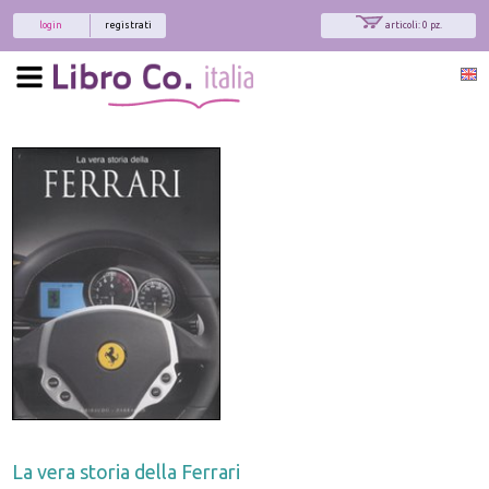
login
registrati
articoli: 0 pz.
x
Interessato ai nostri libri?
Allora iscriviti alla nostra newsletter!
Sarai informato delle nostre novità, potrai
comunque cancellarti quando desideri.
modulo di iscrizione
La vera storia della Ferrari