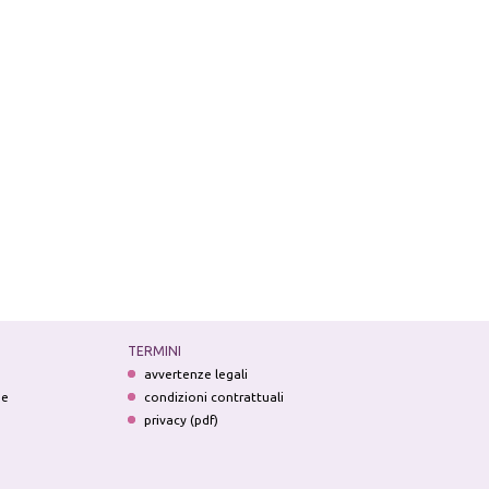
TERMINI
avvertenze legali
ne
condizioni contrattuali
privacy (pdf)