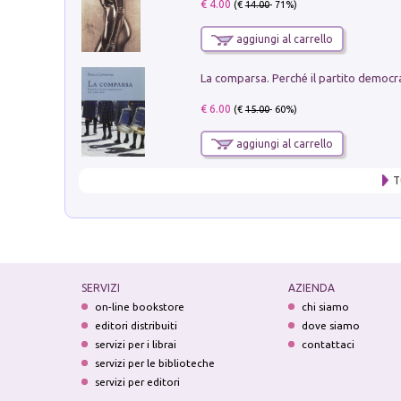
€ 4.00
(€
14.00
- 71%)
aggiungi al carrello
€ 6.00
(€
15.00
- 60%)
aggiungi al carrello
T
SERVIZI
AZIENDA
on-line bookstore
chi siamo
editori distribuiti
dove siamo
servizi per i librai
contattaci
servizi per le biblioteche
servizi per editori