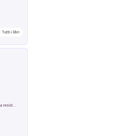
Tutti i libri
Memorial Santa Giulia. Sculture per la resistenza Monchio di Palagano