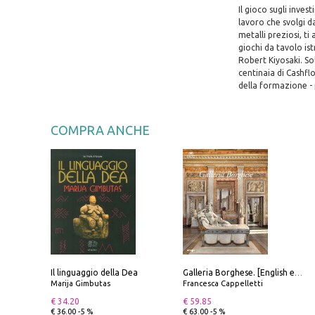
Il gioco sugli inves
lavoro che svolgi da
metalli preziosi, t
giochi da tavolo istr
Robert Kiyosaki. So
centinaia di Cashfl
della formazione - 
COMPRA ANCHE
Il linguaggio della Dea
Galleria Borghese. [English edition]
Marija Gimbutas
Francesca Cappelletti
€ 34.20
€ 59.85
€ 36.00 -5 %
€ 63.00 -5 %