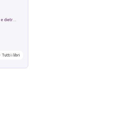
Conte e Mattarella. Sul palcoscenico e dietro le quinte del Quirinale. Un racconto sulle istituzioni
Tutti i libri