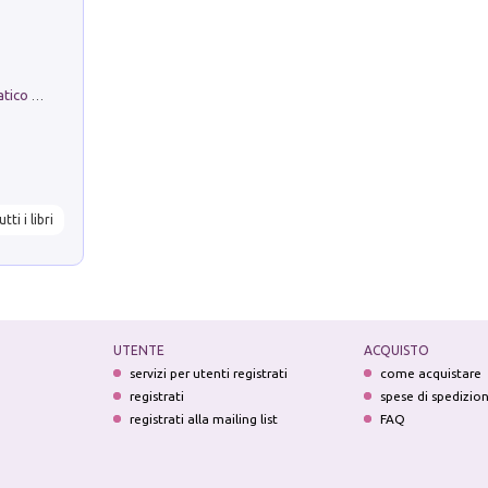
La comparsa. Perché il partito democratico non è mai nato
utti i libri
UTENTE
ACQUISTO
servizi per utenti registrati
come acquistare
registrati
spese di spedizio
registrati alla mailing list
FAQ