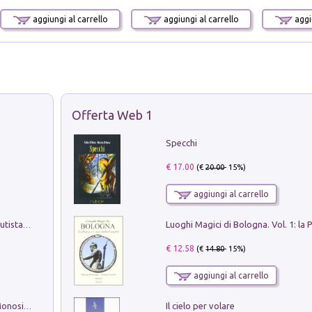
aggiungi al carrello
aggiungi al carrello
aggiu
Offerta Web 1
Specchi
€ 17.00
(€
20.00
- 15%)
aggiungi al carrello
Pietro Bellotti Detto Canaletty. Un Vedutista Veneziano nella Francia dell'Ancien Régime
€ 12.58
(€
14.80
- 15%)
aggiungi al carrello
Il cielo per volare
La seduzione del gusto con Pipero & Monosilio