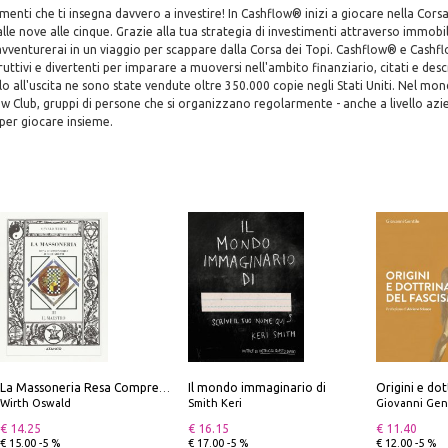
timenti che ti insegna davvero a investire! In Cashflow® inizi a giocare nella Cors
lle nove alle cinque. Grazie alla tua strategia di investimenti attraverso immobili
i avventurerai in un viaggio per scappare dalla Corsa dei Topi. Cashflow® e Cash
uttivi e divertenti per imparare a muoversi nell'ambito finanziario, citati e descritt
lo all'uscita ne sono state vendute oltre 350.000 copie negli Stati Uniti. Nel mo
ow Club, gruppi di persone che si organizzano regolarmente - anche a livello az
per giocare insieme.
Il mondo immaginario di
Origini e dot
La Massoneria Resa Comprensibile ai Suoi Adepti. Vol. 3: il Maestro.
Wirth Oswald
Smith Keri
Giovanni Gen
€ 14.25
€ 16.15
€ 11.40
€ 15.00 -5 %
€ 17.00 -5 %
€ 12.00 -5 %