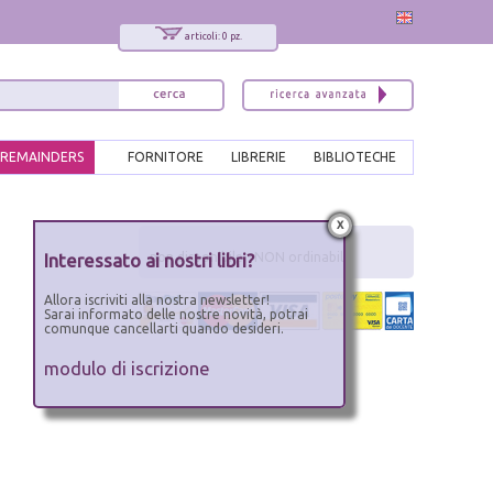
articoli: 0 pz.
REMAINDERS
FORNITORE
LIBRERIE
BIBLIOTECHE
x
Interessato ai nostri libri?
non disponibile - NON ordinabile
Allora iscriviti alla nostra newsletter!
Sarai informato delle nostre novità, potrai
comunque cancellarti quando desideri.
modulo di iscrizione