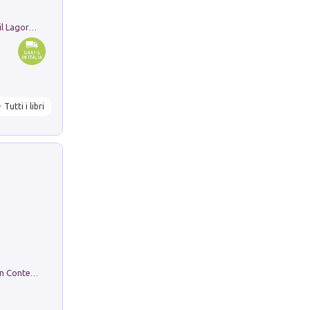
Pastori. Sguardi contemporanei tra il Lagorai e la pianura. Ediz. illustrata
Tutti i libri
in alto! Livello A1. Con CD-Audio. Con Contenuto digitale per accesso on line