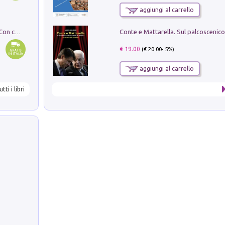
aggiungi al carrello
I monumenti funerari del Lazio antico. Con cartella con tavole
€ 19.00
(€
20.00
- 5%)
aggiungi al carrello
utti i libri