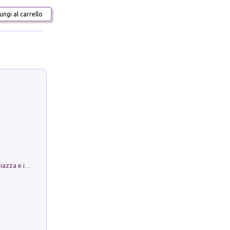
ngi al carrello
Luoghi Magici di Bologna. Vol. 1: la Piazza e i Suoi Simboli Segreti