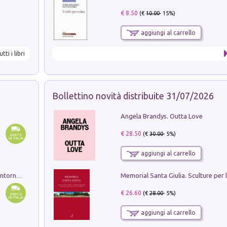
€ 8.50
(€
10.00
- 15%)
aggiungi al carrello
utti i libri
Bollettino novità distribuite 31/07/2026
Angela Brandys. Outta Love
€ 28.50
(€
30.00
- 5%)
aggiungi al carrello
Ruderi delle ville Romano Sabine nei dintorni di Poggio Mirteto. Illustrati dal dott.re prof.re cav.re Ercole Nardi regio ispettore degli scavi e monumenti. Anno 1885. Tavole e studio. Con 25 tavole fuori testo in cartella editoriale
€ 26.60
(€
28.00
- 5%)
aggiungi al carrello