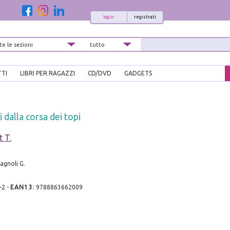
login
registrati
TTI
LIBRI PER RAGAZZI
CD/DVD
GADGETS
 dalla corsa dei topi
t T.
agnoli G.
-2
-
EAN13
:
9788863662009