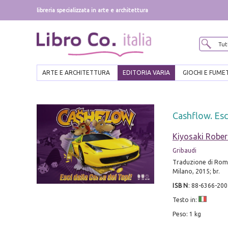
libreria specializzata in arte e architettura
ARTE E ARCHITETTURA
EDITORIA VARIA
GIOCHI E FUME
Cashflow. Esci
Kiyosaki Rober
Gribaudi
Traduzione di Rom
Milano, 2015; br.
ISBN
:
88-6366-200
Testo in:
Peso: 1 kg