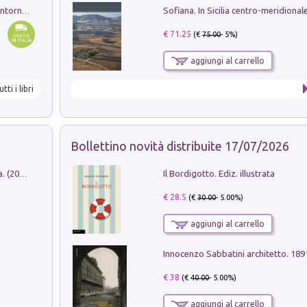
Ruderi delle ville Romano Sabine nei dintorni di Poggio Mirteto. Illustrati dal dott.re prof.re cav.re Ercole Nardi regio ispettore degli scavi e monumenti. Anno 1885
€ 71.25
(€
75.00
- 5%)
aggiungi al carrello
utti i libri
Bollettino novità distribuite 17/07/2026
Il Bordigotto. Ediz. illustrata
Dromos. Libro periodico di architettura. (2026). Vol. 15: Post-model
€ 28.5
(€
30.00
- 5.00%)
aggiungi al carrello
Innocenzo Sabbatini architetto. 18
€ 38
(€
40.00
- 5.00%)
aggiungi al carrello