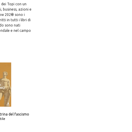
a dei Topi con un
, business, azioni e
flow 202® sono i
i in tutti i libri di
ndo sono nati
iendale e nel campo
trina del fascismo
tile