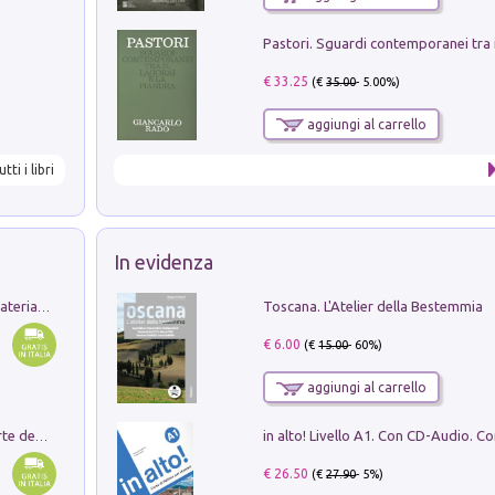
€ 33.25
(€
35.00
- 5.00%)
aggiungi al carrello
utti i libri
In evidenza
Toscana. L'Atelier della Bestemmia
L'orientalizzante a Capua. Contesti e materiali dagli scavi di Werner Johannowsky nella necropoli di Fornaci. Nuova ediz.
€ 6.00
(€
15.00
- 60%)
aggiungi al carrello
Ricerche dei dottorandi in storia dell'arte della Sapienza
€ 26.50
(€
27.90
- 5%)