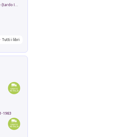
Sofiana. In Sicilia centro-meridionale (tardo III-metà IX secolo d.C.): dall'agro-town tardo-imperiale al villaggio medio-bizantino. Nuova ediz.
Tutti i libri
91-1983