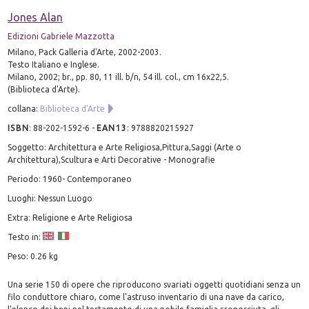
Jones Alan
Edizioni Gabriele Mazzotta
Milano, Pack Galleria d'Arte, 2002-2003.
Testo Italiano e Inglese.
Milano, 2002; br., pp. 80, 11 ill. b/n, 54 ill. col., cm 16x22,5.
(Biblioteca d'Arte).
collana:
Biblioteca d'Arte
ISBN
:
88-202-1592-6
-
EAN13
:
9788820215927
Soggetto: Architettura e Arte Religiosa,Pittura,Saggi (Arte o
Architettura),Scultura e Arti Decorative - Monografie
Periodo: 1960- Contemporaneo
Luoghi: Nessun Luogo
Extra: Religione e Arte Religiosa
Testo in:
Peso: 0.26 kg
Una serie 150 di opere che riproducono svariati oggetti quotidiani senza un
filo conduttore chiaro, come l'astruso inventario di una nave da carico,