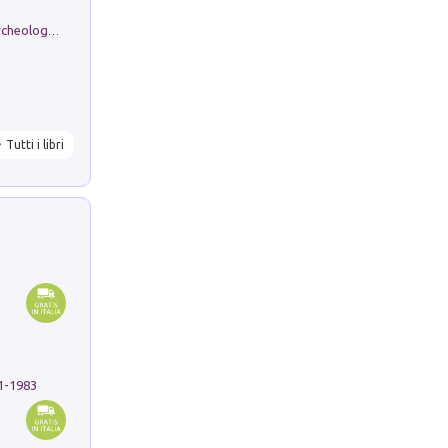
Dos dell'Arca. Quattro millenni tra archeologia e arte rupestre in Valle Camonica (Sito UNESCO n. 94). Scavi e ricerche 2016/2023
Tutti i libri
91-1983