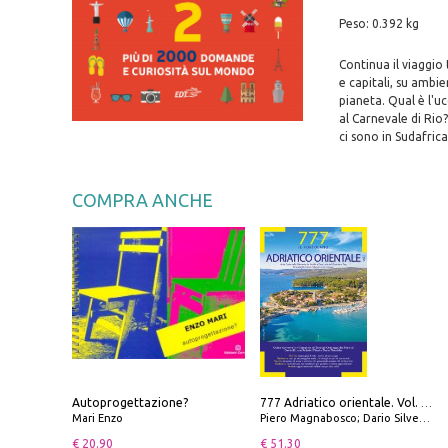
Peso: 0.392 kg
Continua il viaggio 
e capitali, su ambie
pianeta. Qual è l'uc
al Carnevale di Rio
ci sono in Sudafrica
COMPRA ANCHE
Autoprogettazione?
777 Adriatico orientale. Vol. 1: Istria, Costa della Dalmazia da Smrika a Zara, Isole del Quarnaro, Pag, Arcipelaghi di Zara, Sibenico e Incoronate
Mari Enzo
Piero Magnabosco; Dario Silvestro; Marco Sbrizzi
€ 20.90
€ 51.30