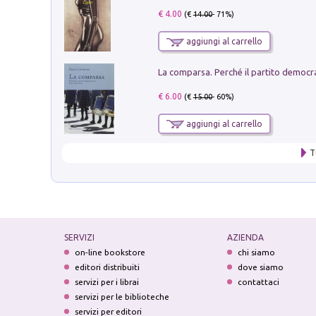
€ 4.00
(€
14.00
- 71%)
aggiungi al carrello
€ 6.00
(€
15.00
- 60%)
aggiungi al carrello
T
SERVIZI
AZIENDA
on-line bookstore
chi siamo
editori distribuiti
dove siamo
servizi per i librai
contattaci
servizi per le biblioteche
servizi per editori