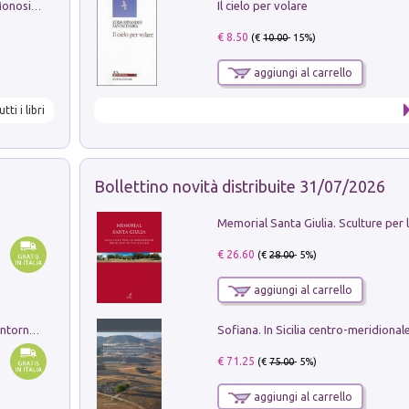
Il cielo per volare
La seduzione del gusto con Pipero & Monosilio
€ 8.50
(€
10.00
- 15%)
aggiungi al carrello
utti i libri
Bollettino novità distribuite 31/07/2026
€ 26.60
(€
28.00
- 5%)
aggiungi al carrello
Ruderi delle ville Romano Sabine nei dintorni di Poggio Mirteto. Illustrati dal dott.re prof.re cav.re Ercole Nardi regio ispettore degli scavi e monumenti. Anno 1885. Tavole e studio. Con 25 tavole fuori testo in cartella editoriale
€ 71.25
(€
75.00
- 5%)
aggiungi al carrello