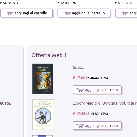
€ 54.00 -5 %
€ 12.00 -5 %
€ 5.00 -5 %
aggiungi al carrello
aggiungi al carrello
aggiu
Offerta Web 1
Specchi
€ 17.00
(€
20.00
- 15%)
aggiungi al carrello
Pietro Bellotti Detto Canaletty. Un Vedutista Veneziano nella Francia dell'Ancien Régime
€ 12.58
(€
14.80
- 15%)
aggiungi al carrello