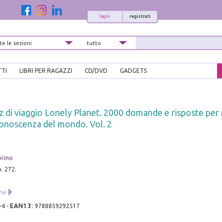
login
registrati
TTI
LIBRI PER RAGAZZI
CD/DVD
GADGETS
uiz di viaggio Lonely Planet. 2000 domande e risposte per
conoscenza del mondo. Vol. 2
orino
p. 272.
ana
-4
-
EAN13
:
9788859292517