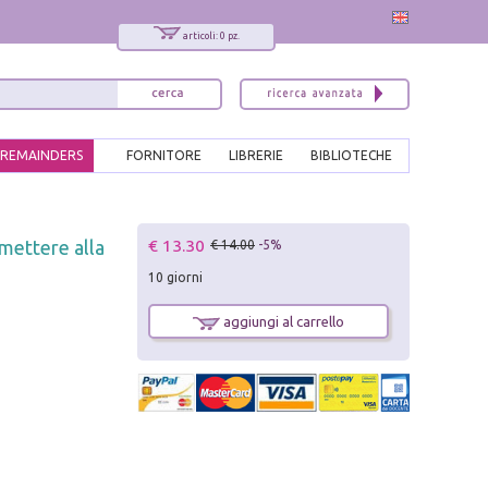
articoli: 0 pz.
REMAINDERS
FORNITORE
LIBRERIE
BIBLIOTECHE
x
€ 13.30
 mettere alla
€ 14.00
-5%
Interessato ai nostri libri?
10 giorni
Allora iscriviti alla nostra newsletter!
Sarai informato delle nostre novità, potrai
aggiungi al carrello
comunque cancellarti quando desideri.
modulo di iscrizione