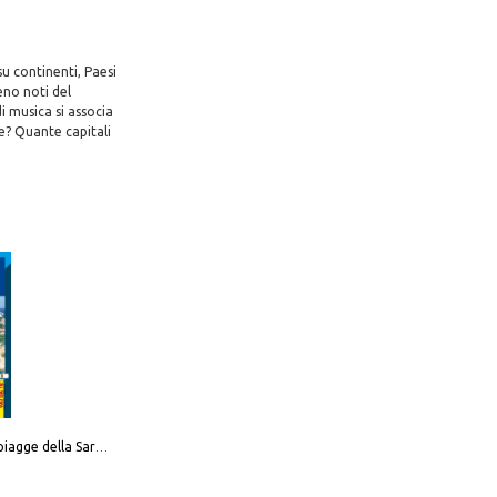
su continenti, Paesi
eno noti del
di musica si associa
le? Quante capitali
Carta delle spiagge della Sardegna. Con custodia