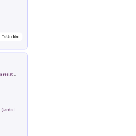
Tutti i libri
Memorial Santa Giulia. Sculture per la resistenza Monchio di Palagano
Sofiana. In Sicilia centro-meridionale (tardo III-metà IX secolo d.C.): dall'agro-town tardo-imperiale al villaggio medio-bizantino. Nuova ediz.