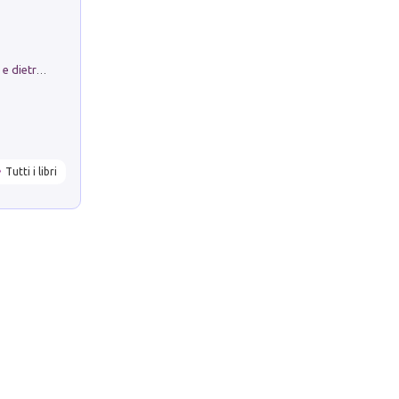
Conte e Mattarella. Sul palcoscenico e dietro le quinte del Quirinale. Un racconto sulle istituzioni
Tutti i libri