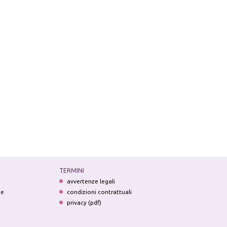
TERMINI
avvertenze legali
ne
condizioni contrattuali
privacy (pdf)