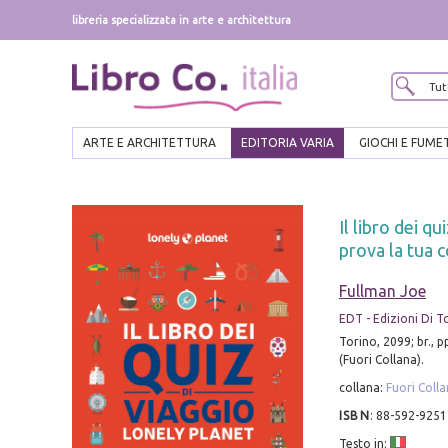
libreria specializzata in arte e architettura
ARTE E ARCHITETTURA
EDITORIA VARIA
GIOCHI E FUME
Il libro dei q
prova la tua 
Fullman Joe
EDT - Edizioni Di T
Torino, 2099; br., p
(Fuori Collana).
collana:
Fuori Coll
ISBN
:
88-592-9251
Testo in: