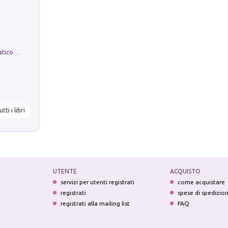
La comparsa. Perché il partito democratico non è mai nato
utti i libri
UTENTE
ACQUISTO
servizi per utenti registrati
come acquistare
registrati
spese di spedizio
registrati alla mailing list
FAQ