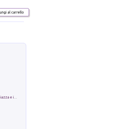
ngi al carrello
Luoghi Magici di Bologna. Vol. 1: la Piazza e i Suoi Simboli Segreti