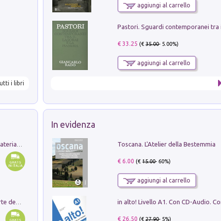
aggiungi al carrello
€ 33.25
(€
35.00
- 5.00%)
aggiungi al carrello
utti i libri
In evidenza
Toscana. L'Atelier della Bestemmia
L'orientalizzante a Capua. Contesti e materiali dagli scavi di Werner Johannowsky nella necropoli di Fornaci. Nuova ediz.
€ 6.00
(€
15.00
- 60%)
aggiungi al carrello
Ricerche dei dottorandi in storia dell'arte della Sapienza
€ 26.50
(€
27.90
- 5%)