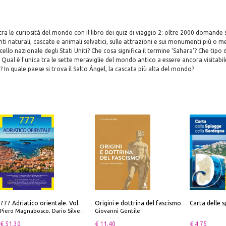
tra le curiosità del mondo con il libro dei quiz di viaggio 2: oltre 2000 domande 
nti naturali, cascate e animali selvatici, sulle attrazioni e sui monumenti più o m
cello nazionale degli Stati Uniti? Che cosa significa il termine 'Sahara'? Che tipo 
? Qual è l'unica tra le sette meraviglie del mondo antico a essere ancora visitabi
? In quale paese si trova il Salto Ángel, la cascata più alta del mondo?
Origini e dottrina del fascismo
777 Adriatico orientale. Vol. 2: Costa della Dalmazia da Zara a Molunat, Isole della Dalmazia Meridionale e Montenegro
Piero Magnabosco; Dario Silvestro; Marco Sbrizzi
Giovanni Gentile
€ 51.30
€ 11.40
€ 4.75