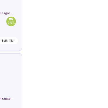
Pastori. Sguardi contemporanei tra il Lagorai e la pianura. Ediz. illustrata
Tutti i libri
in alto! Livello A1. Con CD-Audio. Con Contenuto digitale per accesso on line