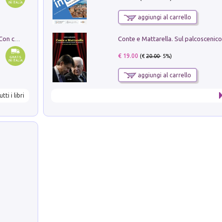
aggiungi al carrello
I monumenti funerari del Lazio antico. Con cartella con tavole
€ 19.00
(€
20.00
- 5%)
aggiungi al carrello
utti i libri