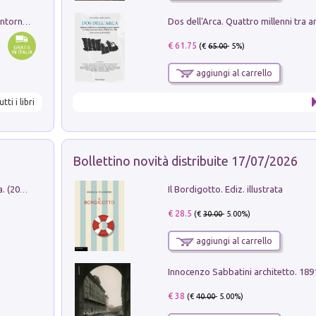
Ruderi delle ville Romano Sabine nei dintorni di Poggio Mirteto. Illustrati dal dott.re prof.re cav.re Ercole Nardi regio ispettore degli scavi e monumenti. Anno 1885
€ 61.75
(€
65.00
- 5%)
aggiungi al carrello
utti i libri
Bollettino novità distribuite 17/07/2026
Il Bordigotto. Ediz. illustrata
Dromos. Libro periodico di architettura. (2026). Vol. 15: Post-model
€ 28.5
(€
30.00
- 5.00%)
aggiungi al carrello
Innocenzo Sabbatini architetto. 18
€ 38
(€
40.00
- 5.00%)