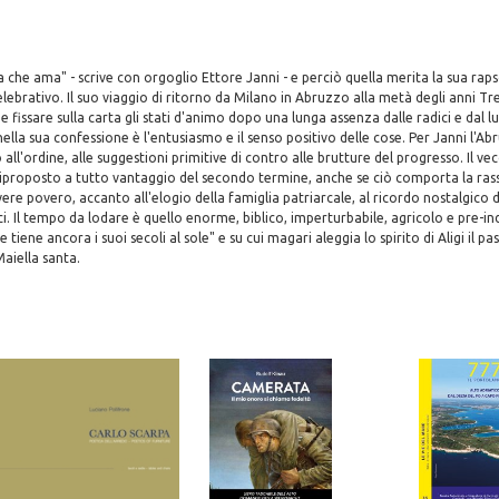
 che ama" - scrive con orgoglio Ettore Janni - e perciò quella merita la sua raps
elebrativo. Il suo viaggio di ritorno da Milano in Abruzzo alla metà degli anni Tr
e fissare sulla carta gli stati d'animo dopo una lunga assenza dalle radici e dal lu
lla sua confessione è l'entusiasmo e il senso positivo delle cose. Per Janni l'Abr
 all'ordine, alle suggestioni primitive di contro alle brutture del progresso. Il v
iproposto a tutto vantaggio del secondo termine, anche se ciò comporta la ra
ere povero, accanto all'elogio della famiglia patriarcale, al ricordo nostalgico de
i. Il tempo da lodare è quello enorme, biblico, imperturbabile, agricolo e pre-ind
tiene ancora i suoi secoli al sole" e su cui magari aleggia lo spirito di Aligi il pa
aiella santa.