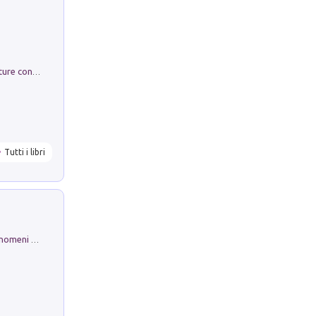
Arie per Carlo Broschi Farinelli. Partiture con riduzione per clavicembalo (o pianoforte). Seconda serie. Vol. 5
Tutti i libri
Luci e colori del cielo. Manuale sui fenomeni ottici che si verificano in atmosfera, nella scienza e nella storia: come osservarli e fotografarli