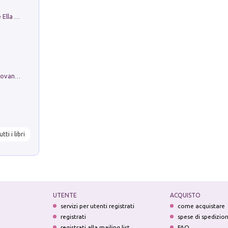
Fortunate Objects. Selections from the Ella Fontanals-Cisneros Collection. Objetos Afortunados. Selección de la Colección Ella Fontanals-Cisneros
Firenze nell'Ottocento nei disegni di Giovanni Ferruccio Moro (1859­1948)
utti i libri
UTENTE
ACQUISTO
servizi per utenti registrati
come acquistare
registrati
spese di spedizio
registrati alla mailing list
FAQ