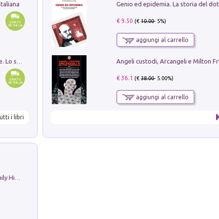
taliana
€ 9.50
(€
10.00
- 5%)
aggiungi al carrello
Angeli custodi, Arcangeli e Milton F
Santissima Trinità e divina proporzione. Lo studio della proporzione nell'arte come ricerca del mistero trinitario
€ 36.1
(€
38.00
- 5.00%)
aggiungi al carrello
utti i libri
The Nicolas. Restoration Tales in a Family History