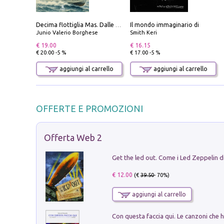
Il mondo immaginario di
Decima flottiglia Mas. Dalle origini all'armistizio
Junio Valerio Borghese
Smith Keri
€ 19.00
€ 16.15
€ 20.00 -5 %
€ 17.00 -5 %
aggiungi al carrello
aggiungi al carrello
OFFERTE E PROMOZIONI
Offerta Web 2
€ 12.00
(€
39.50
- 70%)
aggiungi al carrello