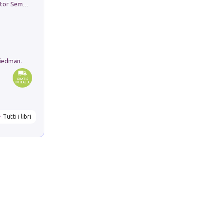
Genio ed epidemia. La storia del dottor Semmelweis, il Salvatore delle Madri
riedman.
Tutti i libri