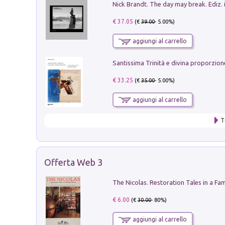
Nick Brandt. The day may break. Ediz. i
€ 37.05
(€
39.00
- 5.00%)
aggiungi al carrello
€ 33.25
(€
35.00
- 5.00%)
aggiungi al carrello
T
Offerta Web 3
€ 6.00
(€
30.00
- 80%)
aggiungi al carrello