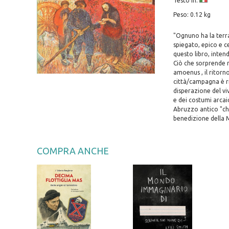
Testo in:
Peso: 0.12 kg
"Ognuno ha la terra
spiegato, epico e c
questo libro, intend
Ciò che sorprende ne
amoenus , il ritorno
città/campagna è r
disperazione del viv
e dei costumi arcaic
Abruzzo antico "che 
benedizione della M
COMPRA ANCHE