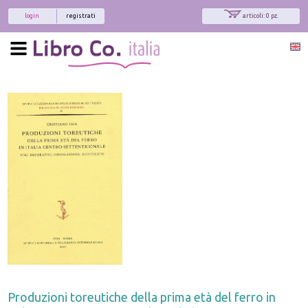
login
registrati
articoli: 0 pz.
x
Interessato ai nostri libri?
Allora iscriviti alla nostra newsletter!
Sarai informato delle nostre novità, potrai
comunque cancellarti quando desideri.
modulo di iscrizione
Produzioni toreutiche della prima età del ferro in