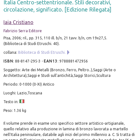
Italia Centro-settentrionale. Stili decorativi,
circolazione, significato. [Edizione Rilegata]
Iaia Cristiano
Fabrizio Serra Editore
Pisa, 2006; ril., pp. 315, 110 ill. b/n, 21 tavv. b/n, cm 19x27,5.
(Biblioteca di Studi Etruschi. 40).
collana:
Biblioteca di Studi Etruschi.
ISBN
:
88-8147-295-3
-
EAN13
:
9788881472956
Soggetto: Arte dei Metalli (Bronzo, Ferro, Peltro..),Saggi (Arte o
Architettura),Saggi e Studi sull'antichità,Saggi Storici,Scultura
Periodo: 0-1000 (0-XI) Antico
Luoghi: Lazio,Toscana
Testo in:
Peso: 1.36 kg
Il volume prende in esame uno specifico settore artistico-artigianale,
quello relativo alla produzione in lamina di bronzo lavorata a martello
nell'Italia peninsulare, databile agli inizi del primo millennio a. C. Si tratta di