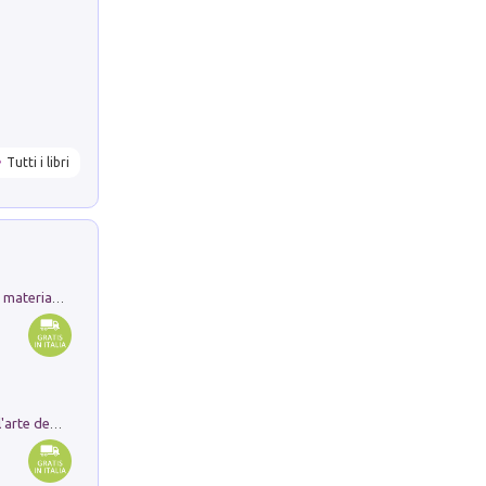
Tutti i libri
L'orientalizzante a Capua. Contesti e materiali dagli scavi di Werner Johannowsky nella necropoli di Fornaci. Nuova ediz.
Ricerche dei dottorandi in storia dell'arte della Sapienza