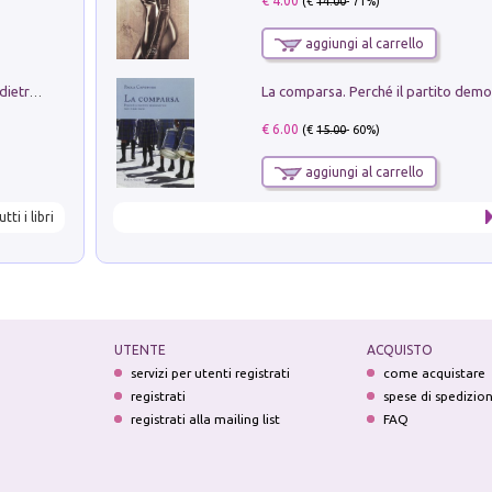
€ 4.00
(€
14.00
- 71%)
aggiungi al carrello
Conte e Mattarella. Sul palcoscenico e dietro le quinte del Quirinale. Un racconto sulle istituzioni
€ 6.00
(€
15.00
- 60%)
aggiungi al carrello
utti i libri
UTENTE
ACQUISTO
servizi per utenti registrati
come acquistare
registrati
spese di spedizio
registrati alla mailing list
FAQ