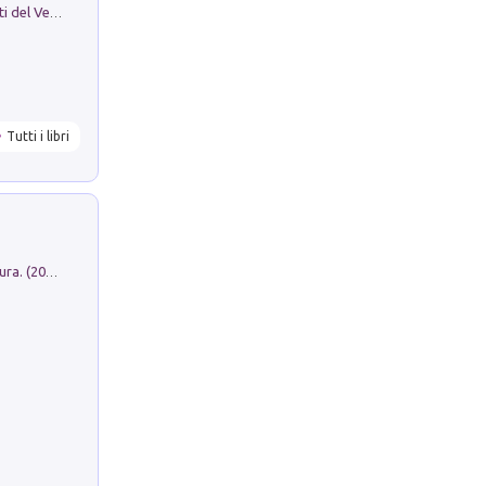
Le Epigrafi Della Valle Di Comino. Atti del Ventesimo Convegno Epigrafico Cominese
Tutti i libri
Dromos. Libro periodico di architettura. (2026). Vol. 15: Post-model