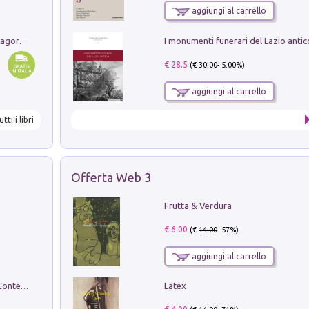
aggiungi al carrello
Pastori. Sguardi contemporanei tra il Lagorai e la pianura. Ediz. illustrata
€ 28.5
(€
30.00
- 5.00%)
aggiungi al carrello
utti i libri
Offerta Web 3
Frutta & Verdura
€ 6.00
(€
14.00
- 57%)
aggiungi al carrello
Latex
in alto! Livello A1. Con CD-Audio. Con Contenuto digitale per accesso on line