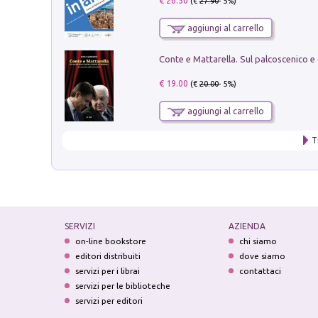
€ 26.50
(€
27.90
- 5%)
aggiungi al carrello
€ 19.00
(€
20.00
- 5%)
aggiungi al carrello
T
SERVIZI
AZIENDA
on-line bookstore
chi siamo
editori distribuiti
dove siamo
servizi per i librai
contattaci
servizi per le biblioteche
servizi per editori