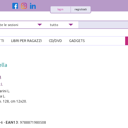
login
registrati
TTI
LIBRI PER RAGAZZI
CD/DVD
GADGETS
ella
n
l.
rini L.
a L.
pp. 128, cm 12x20.
-6
-
EAN13
:
9788871980508