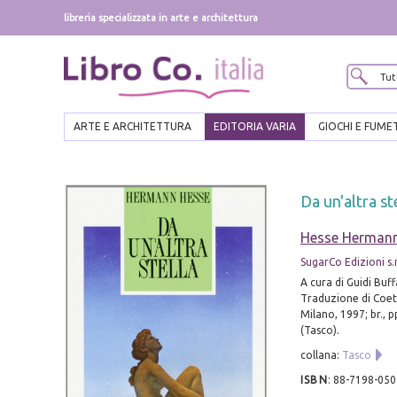
libreria specializzata in arte e architettura
ARTE E ARCHITETTURA
EDITORIA VARIA
GIOCHI E FUME
Da un'altra st
Hesse Herman
SugarCo Edizioni s.r.
A cura di Guidi Buffa
Traduzione di Coet
Milano, 1997; br., 
(Tasco).
collana:
Tasco
ISBN
:
88-7198-050