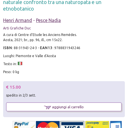
naturale confronto tra una naturopata e un
etnobotanico
Henri Armand
-
Pesce Nadia
Arti Grafiche Duc
A cura di Centre d'Etude les Anciens Remèdes.
Aosta, 2021; br., pp. 96, ill., cm 15x22.
ISBN
:
88-31943-24-3
-
EAN13
:
9788831943246
Luoghi: Piemonte e Valle d'Aosta
Testo in:
Peso: 0 kg
€ 15.00
spedito in 2/3 sett.
aggiungi al carrello