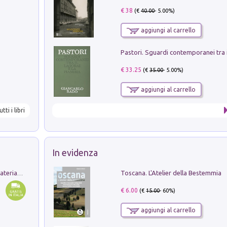
€ 38
(€
40.00
- 5.00%)
aggiungi al carrello
€ 33.25
(€
35.00
- 5.00%)
aggiungi al carrello
utti i libri
In evidenza
Toscana. L'Atelier della Bestemmia
L'orientalizzante a Capua. Contesti e materiali dagli scavi di Werner Johannowsky nella necropoli di Fornaci. Nuova ediz.
€ 6.00
(€
15.00
- 60%)
aggiungi al carrello