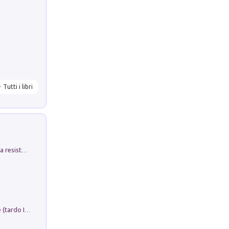
Tutti i libri
Memorial Santa Giulia. Sculture per la resistenza Monchio di Palagano
Sofiana. In Sicilia centro-meridionale (tardo III-metà IX secolo d.C.): dall'agro-town tardo-imperiale al villaggio medio-bizantino. Nuova ediz.