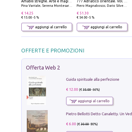
Amabili streghe. Arte e magie di Leonora Carrington e Remedios Varo
777 Adriatico orientale. Vol. 1: Istria, Costa della Dalmazia da Smrika a Zara, Isole del Quarnaro, Pag, Arcipelaghi di Zara, Sibenico e Incoronate
Pina Varriale; Serena Montesarchio
Piero Magnabosco; Dario Silvestro; Marco Sbrizzi
€ 14.25
€ 51.30
€ 15.00 -5 %
€ 54.00 -5 %
aggiungi al carrello
aggiungi al carrello
OFFERTE E PROMOZIONI
Offerta Web 2
Guida spirituale alla perfezione
€ 12.00
(€
35.00
- 66%)
aggiungi al carrello
€ 6.00
(€
30.00
- 80%)