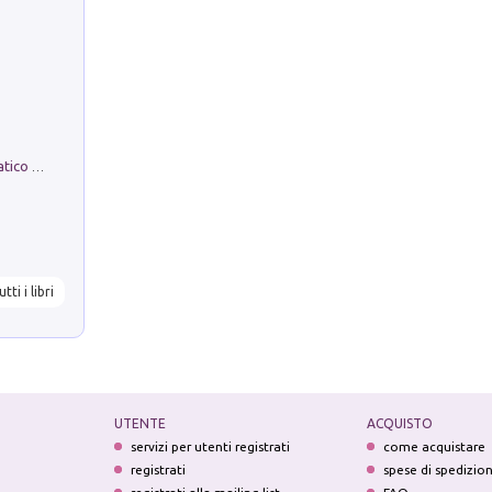
La comparsa. Perché il partito democratico non è mai nato
utti i libri
UTENTE
ACQUISTO
servizi per utenti registrati
come acquistare
registrati
spese di spedizio