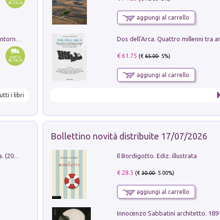
aggiungi al carrello
Ruderi delle ville Romano Sabine nei dintorni di Poggio Mirteto. Illustrati dal dott.re prof.re cav.re Ercole Nardi regio ispettore degli scavi e monumenti. Anno 1885
€ 61.75
(€
65.00
- 5%)
aggiungi al carrello
utti i libri
Bollettino novità distribuite 17/07/2026
Il Bordigotto. Ediz. illustrata
Dromos. Libro periodico di architettura. (2026). Vol. 15: Post-model
€ 28.5
(€
30.00
- 5.00%)
aggiungi al carrello
Innocenzo Sabbatini architetto. 18