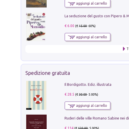
aggiungi al carrello
€ 6.00
(€
15.00
- 60%)
aggiungi al carrello
T
Spedizione gratuita
Il Bordigotto. Ediz. illustrata
€ 28.5
(€
30.00
- 5.00%)
aggiungi al carrello
€ 114
(€
120.00
- 5.00%)