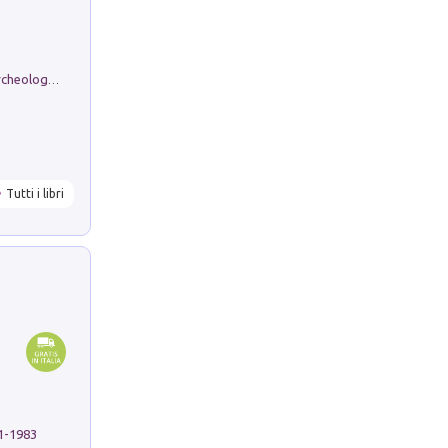
Dos dell'Arca. Quattro millenni tra archeologia e arte rupestre in Valle Camonica (Sito UNESCO n. 94). Scavi e ricerche 2016/2023
Tutti i libri
91-1983