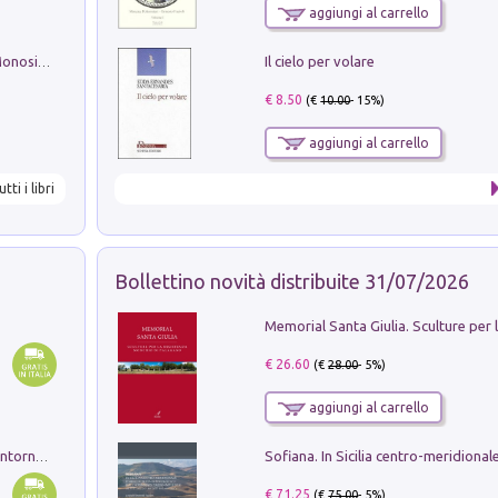
aggiungi al carrello
Il cielo per volare
La seduzione del gusto con Pipero & Monosilio
€ 8.50
(€
10.00
- 15%)
aggiungi al carrello
utti i libri
Bollettino novità distribuite 31/07/2026
€ 26.60
(€
28.00
- 5%)
aggiungi al carrello
Ruderi delle ville Romano Sabine nei dintorni di Poggio Mirteto. Illustrati dal dott.re prof.re cav.re Ercole Nardi regio ispettore degli scavi e monumenti. Anno 1885. Tavole e studio. Con 25 tavole fuori testo in cartella editoriale
€ 71.25
(€
75.00
- 5%)