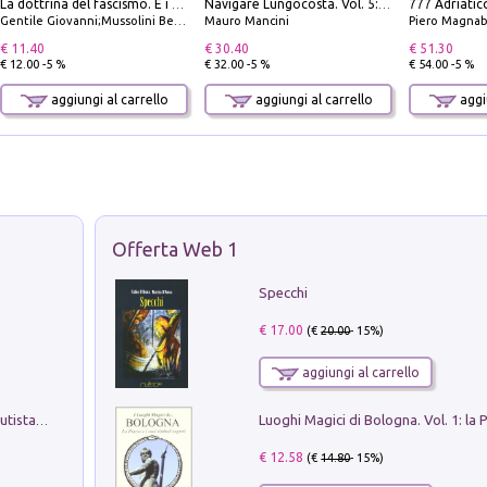
La dottrina del fascismo. E i documenti ufficiali dal 1919 al 1945
Navigare Lungocosta. Vol. 5: Corsica e Sardegna
Gentile Giovanni;Mussolini Benito
Mauro Mancini
Piero Magnabosco; Dar
€ 11.40
€ 30.40
€ 51.30
€ 12.00 -5 %
€ 32.00 -5 %
€ 54.00 -5 %
aggiungi al carrello
aggiungi al carrello
aggiu
Offerta Web 1
Specchi
€ 17.00
(€
20.00
- 15%)
aggiungi al carrello
Pietro Bellotti Detto Canaletty. Un Vedutista Veneziano nella Francia dell'Ancien Régime
€ 12.58
(€
14.80
- 15%)