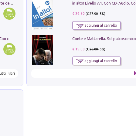
Ricerche dei dottorandi in storia dell'arte della Sapienza
€ 26.50
(€
27.90
- 5%)
aggiungi al carrello
I monumenti funerari del Lazio antico. Con cartella con tavole
€ 19.00
(€
20.00
- 5%)
aggiungi al carrello
utti i libri