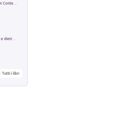
in alto! Livello A1. Con CD-Audio. Con Contenuto digitale per accesso on line
Conte e Mattarella. Sul palcoscenico e dietro le quinte del Quirinale. Un racconto sulle istituzioni
Tutti i libri