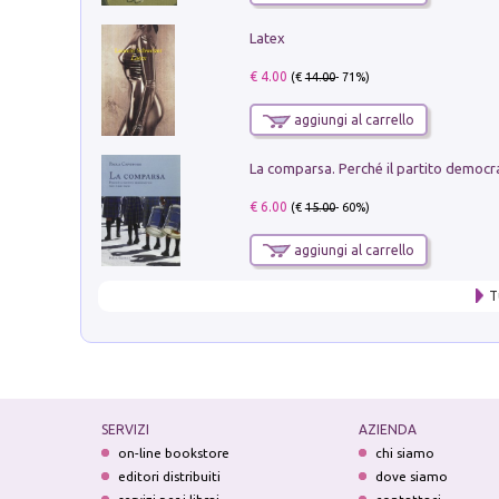
Latex
€ 4.00
(€
14.00
- 71%)
aggiungi al carrello
€ 6.00
(€
15.00
- 60%)
aggiungi al carrello
T
SERVIZI
AZIENDA
on-line bookstore
chi siamo
editori distribuiti
dove siamo