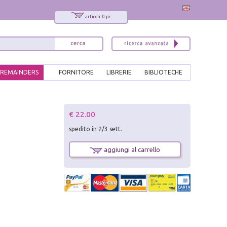
articoli: 0 pz.
REMAINDERS
FORNITORE
LIBRERIE
BIBLIOTECHE
x
€ 22.00
Interessato ai nostri libri?
spedito in 2/3 sett.
Allora iscriviti alla nostra newsletter!
Sarai informato delle nostre novità, potrai
aggiungi al carrello
comunque cancellarti quando desideri.
modulo di iscrizione