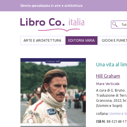
libreria specializzata in arte e architettura
ARTE E ARCHITETTURA
EDITORIA VARIA
GIOCHI E FUME
Una vita al li
Hill Graham
Mare Verticale
A cura di G. Bruno.
Traduzione di Ter
Grancona, 2022; br.,
(Uomini e Sogni).
collana:
Uomini e S
ISBN
:
88-32148-17