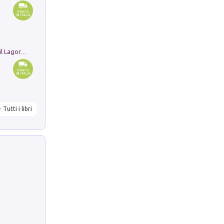
Pastori. Sguardi contemporanei tra il Lagorai e la pianura. Ediz. illustrata
Tutti i libri