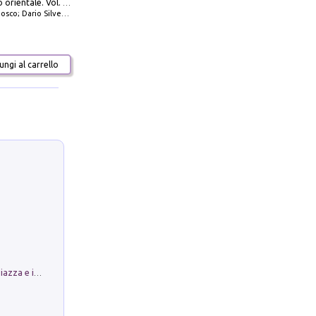
777 Adriatico orientale. Vol. 2: Costa della Dalmazia da Zara a Molunat, Isole della Dalmazia Meridionale e Montenegro
io Silvestro; Marco Sbrizzi
ngi al carrello
Luoghi Magici di Bologna. Vol. 1: la Piazza e i Suoi Simboli Segreti