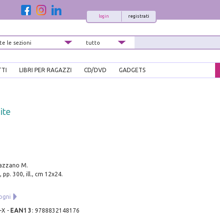
login
registrati
TTI
LIBRI PER RAGAZZI
CD/DVD
GADGETS
mite
razzano M.
 pp. 300, ill., cm 12x24.
ogni
-X
-
EAN13
:
9788832148176