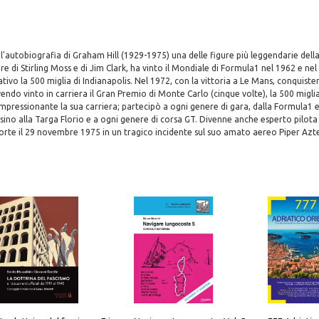
 l'autobiografia di Graham Hill (1929-1975) una delle figure più leggendarie della
e di Stirling Moss e di Jim Clark, ha vinto il Mondiale di Formula1 nel 1962 e nel
tivo la 500 miglia di Indianapolis. Nel 1972, con la vittoria a Le Mans, conquiste
endo vinto in carriera il Gran Premio di Monte Carlo (cinque volte), la 500 miglia 
mpressionante la sua carriera; partecipò a ogni genere di gara, dalla Formula1 e
sino alla Targa Florio e a ogni genere di corsa GT. Divenne anche esperto pilota 
orte il 29 novembre 1975 in un tragico incidente sul suo amato aereo Piper Azt