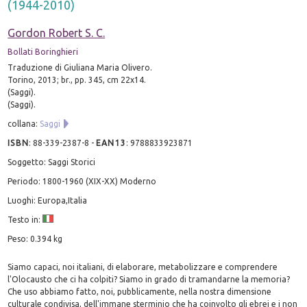
(1944-2010)
Gordon Robert S. C.
Bollati Boringhieri
Traduzione di Giuliana Maria Olivero.
Torino, 2013; br., pp. 345, cm 22x14.
(Saggi).
(Saggi).
collana:
Saggi
ISBN
:
88-339-2387-8
-
EAN13
:
9788833923871
Soggetto: Saggi Storici
Periodo: 1800-1960 (XIX-XX) Moderno
Luoghi: Europa,Italia
Testo in:
Peso: 0.394 kg
Siamo capaci, noi italiani, di elaborare, metabolizzare e comprendere
l'Olocausto che ci ha colpiti? Siamo in grado di tramandarne la memoria?
Che uso abbiamo fatto, noi, pubblicamente, nella nostra dimensione
culturale condivisa, dell'immane sterminio che ha coinvolto gli ebrei e i non