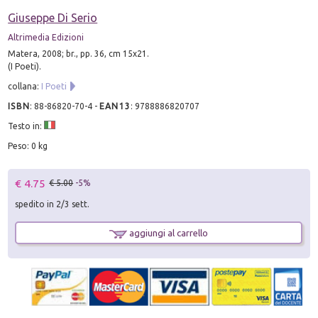
Giuseppe Di Serio
Altrimedia Edizioni
Matera, 2008; br., pp. 36, cm 15x21.
(I Poeti).
collana:
I Poeti
ISBN
:
88-86820-70-4
-
EAN13
:
9788886820707
Testo in:
Peso: 0 kg
€ 4.75
€ 5.00
-5%
spedito in 2/3 sett.
aggiungi al carrello