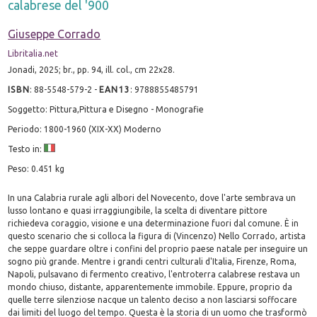
calabrese del '900
Giuseppe Corrado
Libritalia.net
Jonadi, 2025; br., pp. 94, ill. col., cm 22x28.
ISBN
:
88-5548-579-2
-
EAN13
:
9788855485791
Soggetto: Pittura,Pittura e Disegno - Monografie
Periodo: 1800-1960 (XIX-XX) Moderno
Testo in:
Peso: 0.451 kg
In una Calabria rurale agli albori del Novecento, dove l'arte sembrava un
lusso lontano e quasi irraggiungibile, la scelta di diventare pittore
richiedeva coraggio, visione e una determinazione fuori dal comune. È in
questo scenario che si colloca la figura di (Vincenzo) Nello Corrado, artista
che seppe guardare oltre i confini del proprio paese natale per inseguire un
sogno più grande. Mentre i grandi centri culturali d'Italia, Firenze, Roma,
Napoli, pulsavano di fermento creativo, l'entroterra calabrese restava un
mondo chiuso, distante, apparentemente immobile. Eppure, proprio da
quelle terre silenziose nacque un talento deciso a non lasciarsi soffocare
dai limiti del luogo del tempo. Questa è la storia di un uomo che trasformò