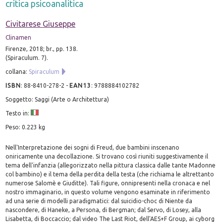
critica psicoanalitica
Civitarese Giuseppe
Clinamen
Firenze, 2018; br., pp. 138.
(Spiraculum. 7).
collana:
Spiraculum
ISBN
:
88-8410-278-2
-
EAN13
:
9788884102782
Soggetto: Saggi (Arte o Architettura)
Testo in:
Peso: 0.223 kg
Nell'Interpretazione dei sogni di Freud, due bambini inscenano
oniricamente una decollazione. Si trovano così riuniti suggestivamente il
tema dell'infanzia (allegorizzato nella pittura classica dalle tante Madonne
col bambino) e il tema della perdita della testa (che richiama le altrettanto
numerose Salomè e Giuditte). Tali figure, onnipresenti nella cronaca e nel
nostro immaginario, in questo volume vengono esaminate in riferimento
ad una serie di modelli paradigmatici: dal suicidio-choc di Niente da
nascondere, di Haneke, a Persona, di Bergman; dal Servo, di Losey, alla
Lisabetta, di Boccaccio; dal video The Last Riot, dell'AES+F Group, ai cyborg