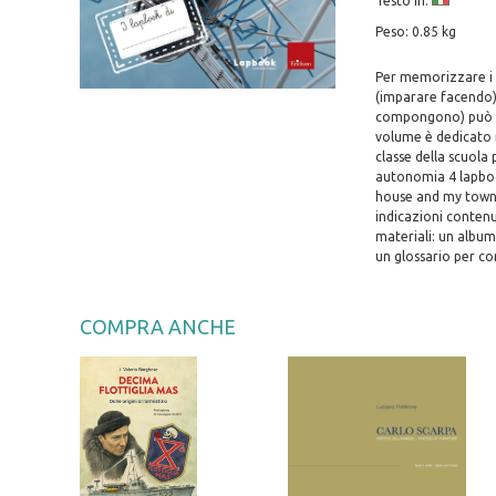
Testo in:
Peso: 0.85 kg
Per memorizzare i v
(imparare facendo).
compongono) può qu
volume è dedicato n
classe della scuola 
autonomia 4 lapbook
house and my town; 
indicazioni contenu
materiali: un album 
un glossario per com
COMPRA ANCHE