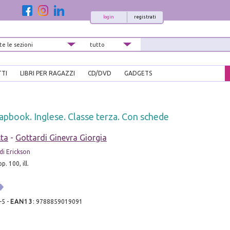
login
registrati
TTI
LIBRI PER RAGAZZI
CD/DVD
GADGETS
lapbook. Inglese. Classe terza. Con schede
tta
-
Gottardi Ginevra Giorgia
di Erickson
p. 100, ill.
-5
-
EAN13
:
9788859019091