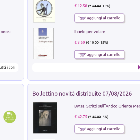
€ 12.58
(€
14.80
- 15%)
aggiungi al carrello
Il cielo per volare
La seduzione del gusto con Pipero & Monosilio
€ 8.50
(€
10.00
- 15%)
aggiungi al carrello
utti i libri
Bollettino novità distribuite 07/08/2026
€ 42.75
(€
45.00
- 5%)
aggiungi al carrello