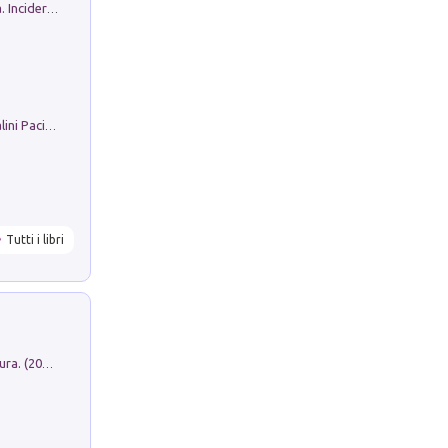
Ho Camminato Alla Luce Della Storia. Incidere per Pasolini. Quaderni di Incisione Contemporanea n 30
Il Filo Della Pace. Storia di Ezio Bartalini Pacifista
Tutti i libri
Dromos. Libro periodico di architettura. (2026). Vol. 15: Post-model