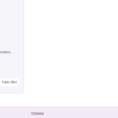
La comparsa. Perché il partito democratico non è mai nato
Tutti i libri
TERMINI