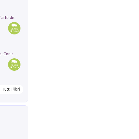
Ricerche dei dottorandi in storia dell'arte della Sapienza
I monumenti funerari del Lazio antico. Con cartella con tavole
Tutti i libri