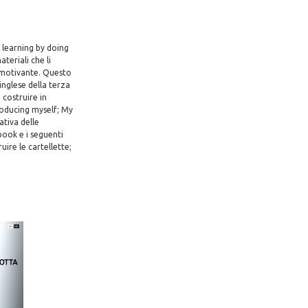
l learning by doing
teriali che li
 motivante. Questo
inglese della terza
 costruire in
troducing myself; My
ativa delle
book e i seguenti
uire le cartellette;