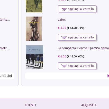
aggiungi al carrello
Latex
in alto! Livello A1. Con CD-Audio. Con Contenuto digitale per accesso on line
€ 4.00
(€
14.00
- 71%)
aggiungi al carrello
Conte e Mattarella. Sul palcoscenico e dietro le quinte del Quirinale. Un racconto sulle istituzioni
€ 6.00
(€
15.00
- 60%)
aggiungi al carrello
utti i libri
UTENTE
ACQUISTO