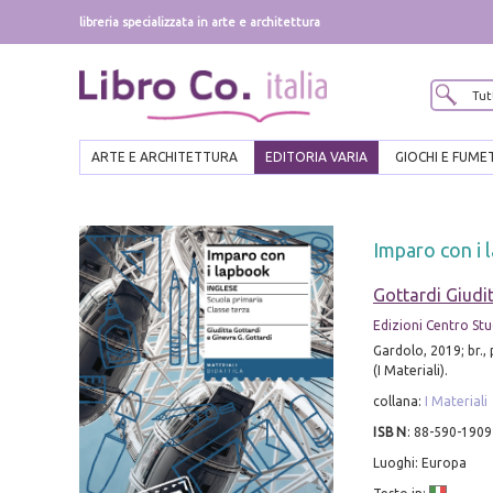
libreria specializzata in arte e architettura
ARTE E ARCHITETTURA
EDITORIA VARIA
GIOCHI E FUME
Imparo con i 
Gottardi Giudi
Edizioni Centro Stu
Gardolo, 2019; br., p
(I Materiali).
collana:
I Materiali
ISBN
:
88-590-1909
Luoghi: Europa