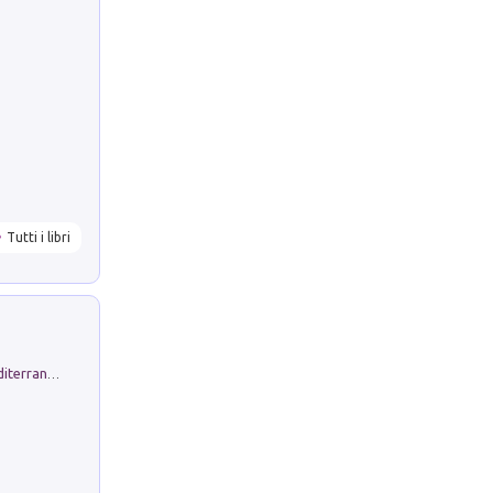
Tutti i libri
Byrsa. Scritti sull''Antico Oriente Mediterraneo. 45-46/2024