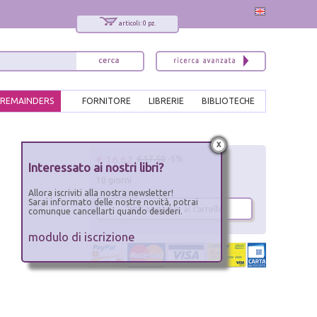
articoli: 0 pz.
REMAINDERS
FORNITORE
LIBRERIE
BIBLIOTECHE
x
€ 16.62
€ 17.50
-5%
Interessato ai nostri libri?
10 giorni
Allora iscriviti alla nostra newsletter!
Sarai informato delle nostre novità, potrai
aggiungi al carrello
comunque cancellarti quando desideri.
modulo di iscrizione