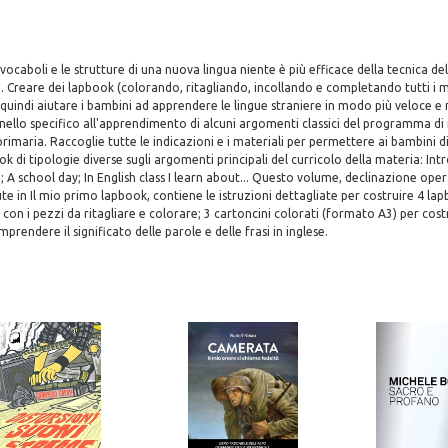
ocaboli e le strutture di una nuova lingua niente è più efficace della tecnica de
 Creare dei lapbook (colorando, ritagliando, incollando e completando tutti i ma
indi aiutare i bambini ad apprendere le lingue straniere in modo più veloce e
ello specifico all'apprendimento di alcuni argomenti classici del programma di 
primaria. Raccoglie tutte le indicazioni e i materiali per permettere ai bambini di
 di tipologie diverse sugli argomenti principali del curricolo della materia: In
A school day; In English class I learn about... Questo volume, declinazione oper
te in Il mio primo lapbook, contiene le istruzioni dettagliate per costruire 4 lap
con i pezzi da ritagliare e colorare; 3 cartoncini colorati (formato A3) per costr
prendere il significato delle parole e delle frasi in inglese.