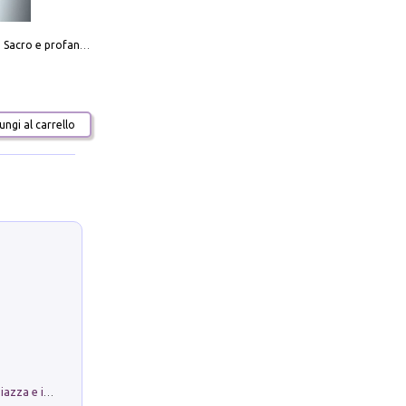
Mario Botta. Sacro e profano-Sacred and profane
ngi al carrello
Luoghi Magici di Bologna. Vol. 1: la Piazza e i Suoi Simboli Segreti