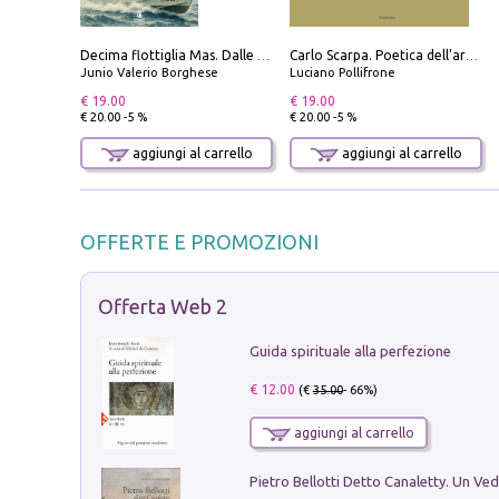
Decima flottiglia Mas. Dalle origini all'armistizio
Carlo Scarpa. Poetica dell'arredo. Tavoli e sedie-Poetics of furniture. Tables and chairs. Ediz. bilingue
Junio Valerio Borghese
Luciano Pollifrone
€ 19.00
€ 19.00
€ 20.00 -5 %
€ 20.00 -5 %
aggiungi al carrello
aggiungi al carrello
OFFERTE E PROMOZIONI
Offerta Web 2
Guida spirituale alla perfezione
€ 12.00
(€
35.00
- 66%)
aggiungi al carrello