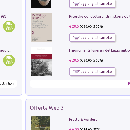
aggiungi al carrello
1983
€ 28.5
(€
30.00
- 5.00%)
aggiungi al carrello
Pastori. Sguardi contemporanei tra il Lagorai e la pianura. Ediz. illustrata
€ 28.5
(€
30.00
- 5.00%)
aggiungi al carrello
utti i libri
Offerta Web 3
Frutta & Verdura
€ 6.00
(€
14.00
- 57%)