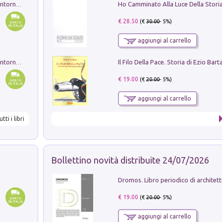
Ruderi delle ville Romano Sabine nei dintorni di Poggio Mirteto. Illustrati dal dott.re prof.re cav.re Ercole Nardi regio ispettore degli scavi e monumenti. Anno 1885. Tavole e studio. Con 25 tavole fuori testo in cartella editoriale
€ 28.50
(€
30.00
- 5%)
aggiungi al carrello
Ruderi delle ville Romano Sabine nei dintorni di Poggio Mirteto. Illustrati dal dott.re prof.re cav.re Ercole Nardi regio ispettore degli scavi e monumenti. Anno 1885
€ 19.00
(€
20.00
- 5%)
aggiungi al carrello
utti i libri
Bollettino novità distribuite 24/07/2026
€ 19.00
(€
20.00
- 5%)
aggiungi al carrello