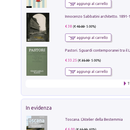
aggiungi al carrello
Innocenzo Sabbatini architetto. 1891-
€ 38
(€
40.00
- 5.00%)
aggiungi al carrello
€ 33.25
(€
35.00
- 5.00%)
aggiungi al carrello
T
In evidenza
Toscana. L'Atelier della Bestemmia
€ 6.00
(€
15.00
- 60%)