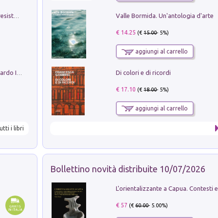
Valle Bormida. Un'antologia d'arte
Memorial Santa Giulia. Sculture per la resistenza Monchio di Palagano
€ 14.25
(€
15.00
- 5%)
aggiungi al carrello
Di colori e di ricordi
Sofiana. In Sicilia centro-meridionale (tardo III-metà IX secolo d.C.): dall'agro-town tardo-imperiale al villaggio medio-bizantino. Nuova ediz.
€ 17.10
(€
18.00
- 5%)
aggiungi al carrello
utti i libri
Bollettino novità distribuite 10/07/2026
€ 57
(€
60.00
- 5.00%)