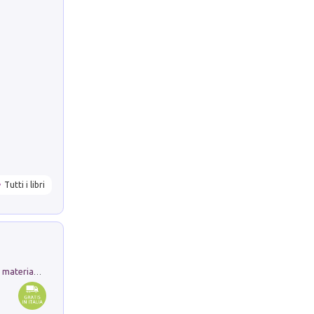
Tutti i libri
L'orientalizzante a Capua. Contesti e materiali dagli scavi di Werner Johannowsky nella necropoli di Fornaci. Nuova ediz.