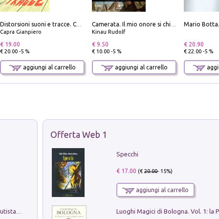
Distorsioni suoni e tracce. Columns, storie e playlist dalla scena hardcore punk italiana degli anni '90
Camerata. Il mio onore si chiama fedeltà
Capra Gianpiero
Kinau Rudolf
€ 19.00
€ 9.50
€ 20.90
€ 20.00 -5 %
€ 10.00 -5 %
€ 22.00 -5 %
aggiungi al carrello
aggiungi al carrello
aggiu
Offerta Web 1
Specchi
€ 17.00
(€
20.00
- 15%)
aggiungi al carrello
Pietro Bellotti Detto Canaletty. Un Vedutista Veneziano nella Francia dell'Ancien Régime