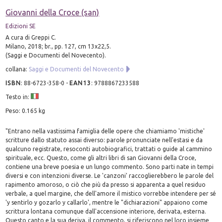
Giovanni della Croce (san)
Edizioni SE
A cura di Greppi C.
Milano, 2018; br., pp. 127, cm 13x22,5.
(Saggi e Documenti del Novecento).
collana:
Saggi e Documenti del Novecento
ISBN
:
88-6723-358-0
-
EAN13
:
9788867233588
Testo in:
Peso: 0.165 kg
"Entrano nella vastissima famiglia delle opere che chiamiamo 'mistiche'
scritture dallo statuto assai diverso: parole pronunciate nell'estasi e da
qualcuno registrate, resoconti autobiografici, trattati o guide al cammino
spirituale, ecc. Questo, come gli altri libri di san Giovanni della Croce,
contiene una breve poesia e un lungo commento. Sono parti nate in tempi
diversi e con intenzioni diverse. Le 'canzoni' raccoglierebbero le parole del
rapimento amoroso, o ciò che più da presso si apparenta a quel residuo
verbale, a quel margine, che dell'amore il mistico vorrebbe intendere per sé
'y sentirlo y gozarlo y callarlo', mentre le "dichiarazioni" appaiono come
scrittura lontana comunque dall'accensione interiore, derivata, esterna.
Questo canto e la sua deriva, il commento, si riferiscono nel loro insieme