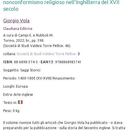
nonconformismo religioso nell'Inghilterra del XVII
secolo
Giorgio Vola
Claudiana Editrice
A cura di Campi E. e Rubboli M.
Torino, 2022; br., pp. 398.
(Società di Studi Valdesi Torre Pellice. 46).
collana:
Società di Studi Valdesi Torre Pellice.
ISBN
:
88-6898-374-5
-
EAN13
:
9788868983741
Soggetto: Saggi Storici
Periodo: 1400-1800 (XV-XVIII) Rinascimento
Luoghi: Europa
Extra: Arte inglese
Testo in:
Peso: 0 kg
Il volume riunisce tutti gli articoli che Giorgio Vola ha pubblicato - o stava
preparando per la pubblicazione - sulla storia del Seicento inglese. Si tratta