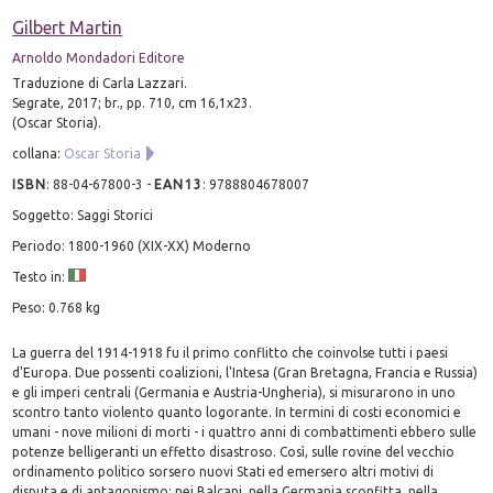
Gilbert Martin
Arnoldo Mondadori Editore
Traduzione di Carla Lazzari.
Segrate, 2017; br., pp. 710, cm 16,1x23.
(Oscar Storia).
collana:
Oscar Storia
ISBN
:
88-04-67800-3
-
EAN13
:
9788804678007
Soggetto: Saggi Storici
Periodo: 1800-1960 (XIX-XX) Moderno
Testo in:
Peso: 0.768 kg
La guerra del 1914-1918 fu il primo conflitto che coinvolse tutti i paesi
d'Europa. Due possenti coalizioni, l'Intesa (Gran Bretagna, Francia e Russia)
e gli imperi centrali (Germania e Austria-Ungheria), si misurarono in uno
scontro tanto violento quanto logorante. In termini di costi economici e
umani - nove milioni di morti - i quattro anni di combattimenti ebbero sulle
potenze belligeranti un effetto disastroso. Così, sulle rovine del vecchio
ordinamento politico sorsero nuovi Stati ed emersero altri motivi di
disputa e di antagonismo: nei Balcani, nella Germania sconfitta, nella