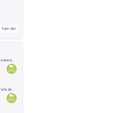
Tutti i libri
L'orientalizzante a Capua. Contesti e materiali dagli scavi di Werner Johannowsky nella necropoli di Fornaci. Nuova ediz.
Ricerche dei dottorandi in storia dell'arte della Sapienza