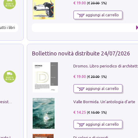
€ 19.00
(€
20.00
- 5%)
aggiungi al carrello
utti i libri
Bollettino novità distribuite 24/07/2026
€ 19.00
(€
20.00
- 5%)
aggiungi al carrello
Valle Bormida. Un'antologia d'arte
Memorial Santa Giulia. Sculture per la resistenza Monchio di Palagano
€ 14.25
(€
15.00
- 5%)
aggiungi al carrello
Di colori e di ricordi