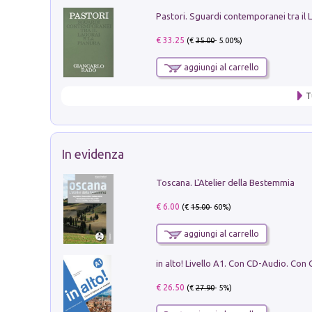
€ 33.25
(€
35.00
- 5.00%)
aggiungi al carrello
T
In evidenza
Toscana. L'Atelier della Bestemmia
€ 6.00
(€
15.00
- 60%)
aggiungi al carrello
€ 26.50
(€
27.90
- 5%)