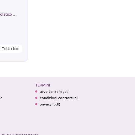
La comparsa. Perché il partito democratico non è mai nato
Tutti i libri
TERMINI
avvertenze legali
ne
condizioni contrattuali
privacy (pdf)