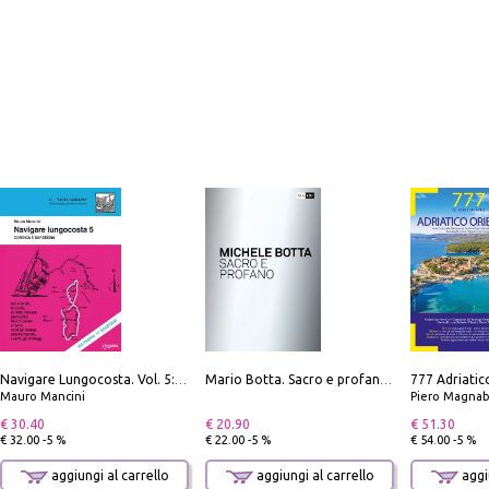
Navigare Lungocosta. Vol. 5: Corsica e Sardegna
Mario Botta. Sacro e profano-Sacred and profane
Mauro Mancini
Piero Magnabosco; Dar
€ 30.40
€ 20.90
€ 51.30
€ 32.00 -5 %
€ 22.00 -5 %
€ 54.00 -5 %
aggiungi al carrello
aggiungi al carrello
aggiu