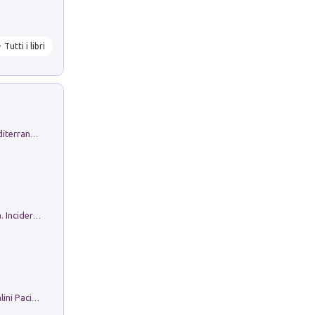
Tutti i libri
Byrsa. Scritti sull''Antico Oriente Mediterraneo. 45-46/2024
Ho Camminato Alla Luce Della Storia. Incidere per Pasolini. Quaderni di Incisione Contemporanea n 30
Il Filo Della Pace. Storia di Ezio Bartalini Pacifista