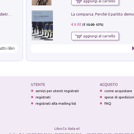
aggiungi al carrello
Conte e Mattarella. Sul palcoscenico e dietro le quinte del Quirinale. Un racconto sulle istituzioni
€ 6.00
(€
15.00
- 60%)
aggiungi al carrello
utti i libri
UTENTE
ACQUISTO
servizi per utenti registrati
come acquistare
registrati
spese di spedizio
registrati alla mailing list
FAQ
Libro Co. Italia srl