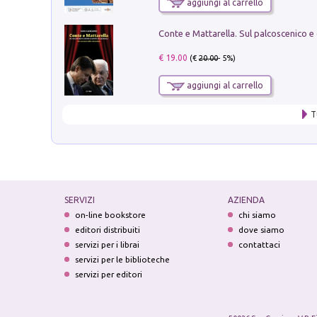
aggiungi al carrello
€ 19.00
(€
20.00
- 5%)
aggiungi al carrello
T
SERVIZI
AZIENDA
on-line bookstore
chi siamo
editori distribuiti
dove siamo
servizi per i librai
contattaci
servizi per le biblioteche
servizi per editori