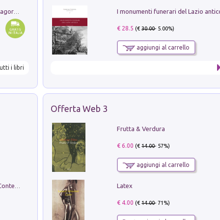
Pastori. Sguardi contemporanei tra il Lagorai e la pianura. Ediz. illustrata
€ 28.5
(€
30.00
- 5.00%)
aggiungi al carrello
utti i libri
Offerta Web 3
Frutta & Verdura
€ 6.00
(€
14.00
- 57%)
aggiungi al carrello
Latex
in alto! Livello A1. Con CD-Audio. Con Contenuto digitale per accesso on line
€ 4.00
(€
14.00
- 71%)