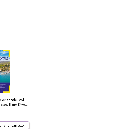
777 Adriatico orientale. Vol. 1: Istria, Costa della Dalmazia da Smrika a Zara, Isole del Quarnaro, Pag, Arcipelaghi di Zara, Sibenico e Incoronate
io Silvestro; Marco Sbrizzi
ngi al carrello