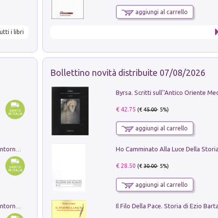
aggiungi al carrello
utti i libri
Bollettino novità distribuite 07/08/2026
€ 42.75
(€
45.00
- 5%)
aggiungi al carrello
Ruderi delle ville Romano Sabine nei dintorni di Poggio Mirteto. Illustrati dal dott.re prof.re cav.re Ercole Nardi regio ispettore degli scavi e monumenti. Anno 1885. Tavole e studio. Con 25 tavole fuori testo in cartella editoriale
€ 28.50
(€
30.00
- 5%)
aggiungi al carrello
Ruderi delle ville Romano Sabine nei dintorni di Poggio Mirteto. Illustrati dal dott.re prof.re cav.re Ercole Nardi regio ispettore degli scavi e monumenti. Anno 1885