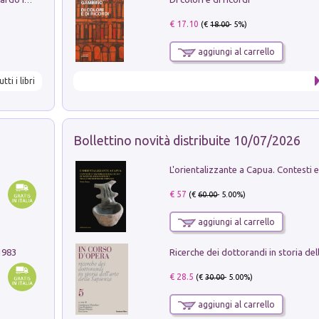
Sofiana. In Sicilia centro-meridionale (tardo III-metà IX secolo d.C.): dall'agro-town tardo-imperiale al villaggio medio-bizantino. Nuova ediz.
€ 17.10
(€
18.00
- 5%)
aggiungi al carrello
utti i libri
Bollettino novità distribuite 10/07/2026
€ 57
(€
60.00
- 5.00%)
aggiungi al carrello
1983
€ 28.5
(€
30.00
- 5.00%)
aggiungi al carrello