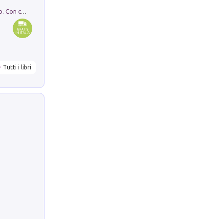
I monumenti funerari del Lazio antico. Con cartella con tavole
Tutti i libri