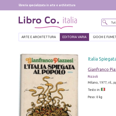
libreria specializzata in arte e architettura
ARTE E ARCHITETTURA
EDITORIA VARIA
GIOCHI E FUME
Italia Spiegat
Gianfranco Pia
Rizzoli
Milano, 1977; ril., 
Testo in:
Peso: 0 kg