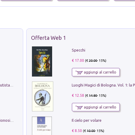
Offerta Web 1
Specchi
€ 17.00
(€
20.00
- 15%)
aggiungi al carrello
Pietro Bellotti Detto Canaletty. Un Vedutista Veneziano nella Francia dell'Ancien Régime
€ 12.58
(€
14.80
- 15%)
aggiungi al carrello
Il cielo per volare
La seduzione del gusto con Pipero & Monosilio
€ 8.50
(€
10.00
- 15%)