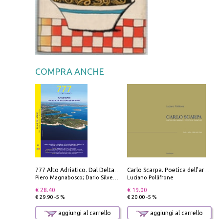
COMPRA ANCHE
777 Alto Adriatico. Dal Delta del Po a Capo Promontore. Con QR Code
Carlo Scarpa. Poetica dell'arredo. Tavoli e sedie-Poetics of furniture. Tables and chairs. Ediz. bilingue
Piero Magnabosco; Dario Silvestro; Marco Sbrizzi
Luciano Pollifrone
€ 28.40
€ 19.00
€ 29.90 -5 %
€ 20.00 -5 %
aggiungi al carrello
aggiungi al carrello