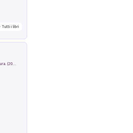
Tutti i libri
Dromos. Libro periodico di architettura. (2026). Vol. 15: Post-model