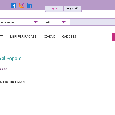
login
registrati
TTI
LIBRI PER RAGAZZI
CD/DVD
GADGETS
a al Popolo
zzesi
pp. 168, cm 14,5x23.