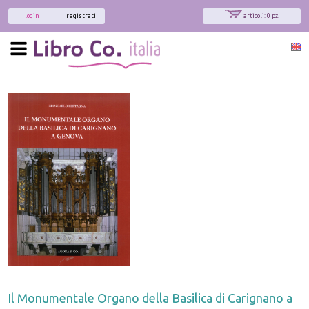
login
registrati
articoli: 0 pz.
Il Monumentale Organo della Basilica di Carignano a