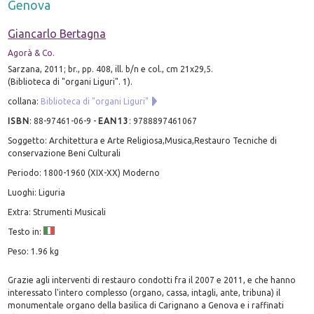
Genova
Giancarlo Bertagna
Agorà & Co.
Sarzana, 2011; br., pp. 408, ill. b/n e col., cm 21x29,5.
(Biblioteca di "organi Liguri". 1).
collana:
Biblioteca di "organi Liguri"
ISBN
:
88-97461-06-9
-
EAN13
:
9788897461067
Soggetto: Architettura e Arte Religiosa,Musica,Restauro Tecniche di
conservazione Beni Culturali
Periodo: 1800-1960 (XIX-XX) Moderno
Luoghi: Liguria
Extra: Strumenti Musicali
Testo in:
Peso: 1.96 kg
Grazie agli interventi di restauro condotti fra il 2007 e 2011, e che hanno
interessato l'intero complesso (organo, cassa, intagli, ante, tribuna) il
monumentale organo della basilica di Carignano a Genova e i raffinati