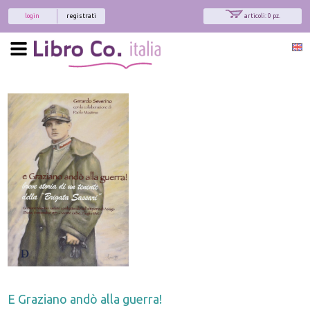
login
registrati
articoli: 0 pz.
E Graziano andò alla guerra!