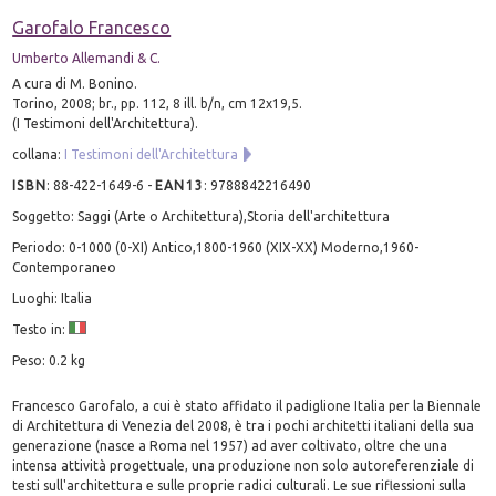
Garofalo Francesco
Umberto Allemandi & C.
A cura di M. Bonino.
Torino, 2008; br., pp. 112, 8 ill. b/n, cm 12x19,5.
(I Testimoni dell'Architettura).
collana:
I Testimoni dell'Architettura
ISBN
:
88-422-1649-6
-
EAN13
:
9788842216490
Soggetto: Saggi (Arte o Architettura),Storia dell'architettura
Periodo: 0-1000 (0-XI) Antico,1800-1960 (XIX-XX) Moderno,1960-
Contemporaneo
Luoghi: Italia
Testo in:
Peso: 0.2 kg
Francesco Garofalo, a cui è stato affidato il padiglione Italia per la Biennale
di Architettura di Venezia del 2008, è tra i pochi architetti italiani della sua
generazione (nasce a Roma nel 1957) ad aver coltivato, oltre che una
intensa attività progettuale, una produzione non solo autoreferenziale di
testi sull'architettura e sulle proprie radici culturali. Le sue riflessioni sulla