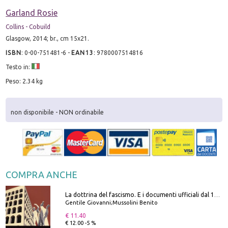
Garland Rosie
Collins - Cobuild
Glasgow, 2014; br., cm 15x21.
ISBN
:
0-00-751481-6
-
EAN13
:
9780007514816
Testo in:
Peso: 2.34 kg
non disponibile - NON ordinabile
COMPRA ANCHE
La dottrina del fascismo. E i documenti ufficiali dal 1919 al 1945
Gentile Giovanni;Mussolini Benito
€ 11.40
€ 12.00 -5 %