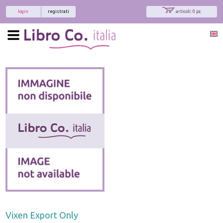
login
registrati
articoli: 0 pz.
x
Interessato ai nostri libri?
Allora iscriviti alla nostra newsletter!
Sarai informato delle nostre novità, potrai
comunque cancellarti quando desideri.
modulo di iscrizione
Vixen Export Only