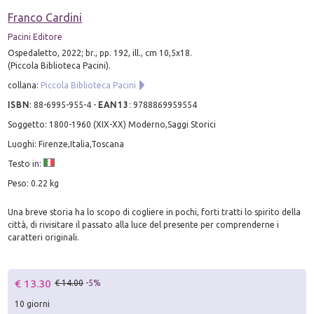
Franco Cardini
Pacini Editore
Ospedaletto, 2022; br., pp. 192, ill., cm 10,5x18.
(Piccola Biblioteca Pacini).
collana:
Piccola Biblioteca Pacini
ISBN
:
88-6995-955-4
-
EAN13
:
9788869959554
Soggetto: 1800-1960 (XIX-XX) Moderno,Saggi Storici
Luoghi: Firenze,Italia,Toscana
Testo in:
Peso: 0.22 kg
Una breve storia ha lo scopo di cogliere in pochi, forti tratti lo spirito della
città, di rivisitare il passato alla luce del presente per comprenderne i
caratteri originali.
€ 13.30
€ 14.00
-5%
10 giorni