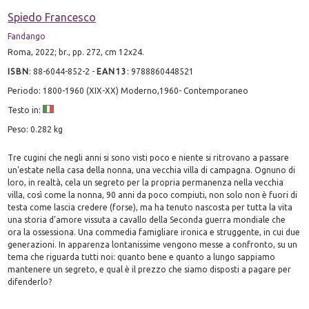
Spiedo Francesco
Fandango
Roma, 2022; br., pp. 272, cm 12x24.
ISBN
:
88-6044-852-2
-
EAN13
:
9788860448521
Periodo: 1800-1960 (XIX-XX) Moderno,1960- Contemporaneo
Testo in:
Peso: 0.282 kg
Tre cugini che negli anni si sono visti poco e niente si ritrovano a passare
un'estate nella casa della nonna, una vecchia villa di campagna. Ognuno di
loro, in realtà, cela un segreto per la propria permanenza nella vecchia
villa, così come la nonna, 90 anni da poco compiuti, non solo non è fuori di
testa come lascia credere (forse), ma ha tenuto nascosta per tutta la vita
una storia d'amore vissuta a cavallo della Seconda guerra mondiale che
ora la ossessiona. Una commedia famigliare ironica e struggente, in cui due
generazioni. In apparenza lontanissime vengono messe a confronto, su un
tema che riguarda tutti noi: quanto bene e quanto a lungo sappiamo
mantenere un segreto, e qual è il prezzo che siamo disposti a pagare per
difenderlo?