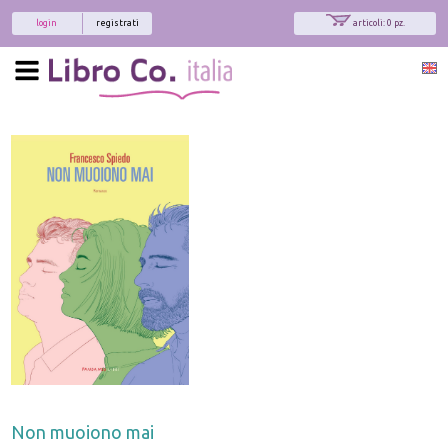
login
registrati
articoli: 0 pz.
Non muoiono mai